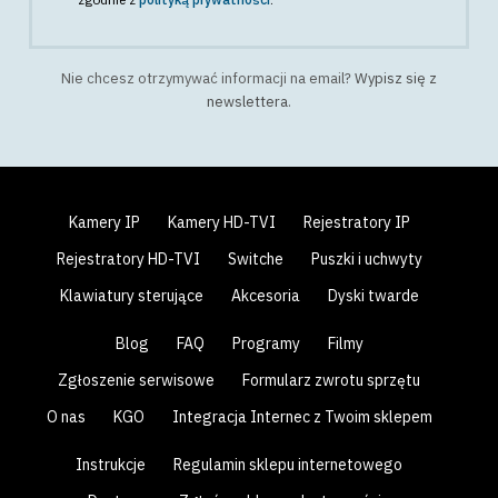
Nie chcesz otrzymywać informacji na email?
Wypisz się z
newslettera
.
Kamery IP
Kamery HD-TVI
Rejestratory IP
Rejestratory HD-TVI
Switche
Puszki i uchwyty
Klawiatury sterujące
Akcesoria
Dyski twarde
Blog
FAQ
Programy
Filmy
Zgłoszenie serwisowe
Formularz zwrotu sprzętu
O nas
KGO
Integracja Internec z Twoim sklepem
Instrukcje
Regulamin sklepu internetowego