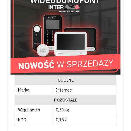
Model
i8-B320W
PUSZKI I UCHWYTY
Typ
Puszka
Materiał
Metal
Kolor
Biały
Zastosowanie
Wewnątrz
, zewnątrz
Sposób montażu
Ścienny
, sufitowy
Wymiary
Φ 138 x 54mm
OGÓLNE
Marka
Internec
POZOSTAŁE
Waga netto
0,53 kg
KGO
0,15 zł