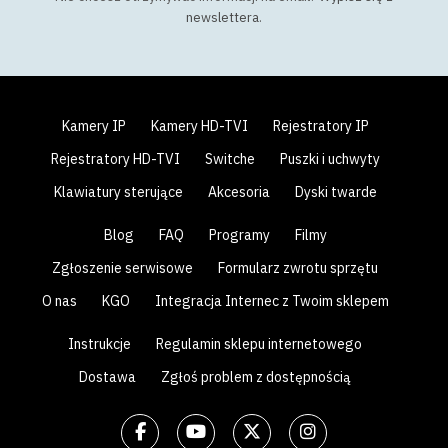
newslettera
.
Kamery IP
Kamery HD-TVI
Rejestratory IP
Rejestratory HD-TVI
Switche
Puszki i uchwyty
Klawiatury sterujące
Akcesoria
Dyski twarde
Blog
FAQ
Programy
Filmy
Zgłoszenie serwisowe
Formularz zwrotu sprzętu
O nas
KGO
Integracja Internec z Twoim sklepem
Instrukcje
Regulamin sklepu internetowego
Dostawa
Zgłoś problem z dostępnością