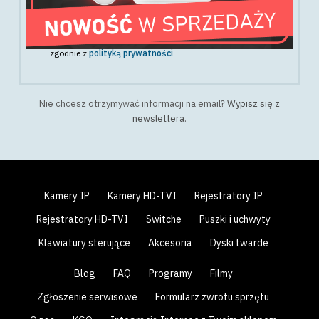
Wyrażam zgodę na przetwarzanie danych osobowych z
powyższego formularza w celu otrzymywania newslettera
,
zgodnie z
polityką prywatności
.
Nie chcesz otrzymywać informacji na email?
Wypisz się z
newslettera
.
Kamery IP
Kamery HD-TVI
Rejestratory IP
Rejestratory HD-TVI
Switche
Puszki i uchwyty
Klawiatury sterujące
Akcesoria
Dyski twarde
Blog
FAQ
Programy
Filmy
Zgłoszenie serwisowe
Formularz zwrotu sprzętu