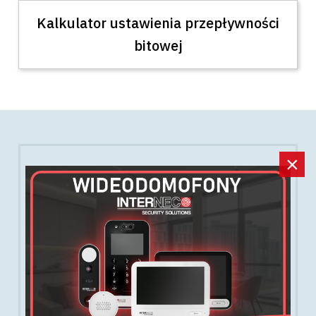
Kalkulator ustawienia przepływności
bitowej
×
NEWSLETTER
Bądź na bieżąco z najnowszymi ofertami i
rabatami!
Zapisz się do naszego newslettera, a najgorętsze
okazje nigdy Cię nie ominą.
Obiecujemy nie spamować.