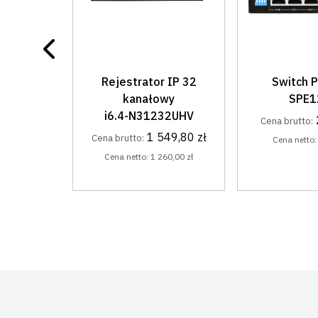
 IP 32
Switch PoE 4+2
Uchwyt śc
wy
SPE124E
kamer
32UHV
i6-B
275,52 zł
Cena brutto:
49,80 zł
Cena brutto:
Cena netto:
224,00 zł
60,00 zł
Cena netto