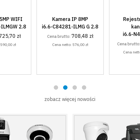
IP 8MP
Rejestrator IP 8
Kamer
-ILMG G 2.8
kanałowy
i6.6-C552
i6.6-N41108UHV
708,48 zł
Cena brutt
1 345,62 zł
Cena brutto:
:
576,00 zł
Cena net
Cena netto:
1 094,00 zł
zobacz więcej nowości