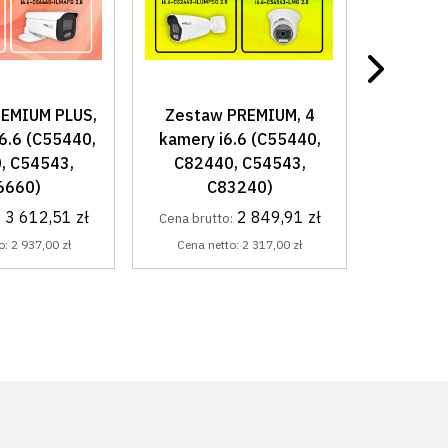
PREMIUM, 4
Kamera 5MP
Kamera
.6 (C55440,
TVI/CVI/AHD/CVBS
Ma
, C54543,
i8-18N
i6.4-C
3240)
207,87 zł
Cena brutto:
Cena bru
2 849,91 zł
:
Cena netto:
169,00 zł
Cena 
o:
2 317,00 zł