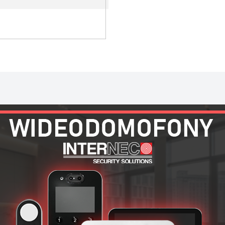
AKT
Promocja - Kamera IP Internec
01.06.2026
Lato to czas wyjazdów i odp