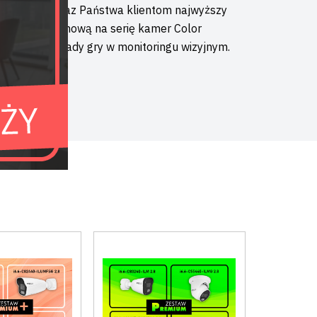
ć Państwu oraz Państwa klientom najwyższy
ową ofertą cenową na serię kamer Color
a zmienia zasady gry w monitoringu wizyjnym.