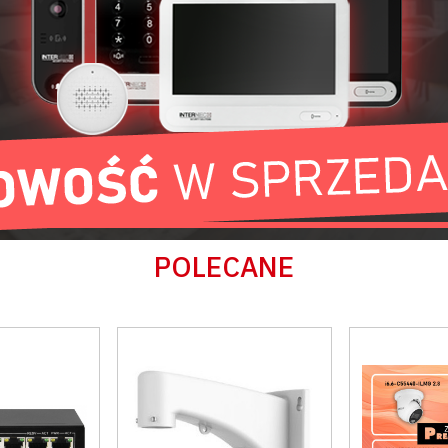
okres wzmożonej pracy. Aby zapewni
poziom ochrony, startujemy z wyjątk
Master PRO. Poznaj technologię, któr
POLECANE