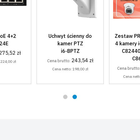
ienny do
Zestaw PREMIUM PLUS,
Zestaw 
 PTZ
4 kamery i6.6 (C55440,
kamery i6
PTZ
C82440, C54543,
C82440
C86660)
C8
243,54 zł
3 612,51 zł
Cena brutto:
Cena brutto
:
198,00 zł
Cena netto:
2 937,00 zł
Cena nett