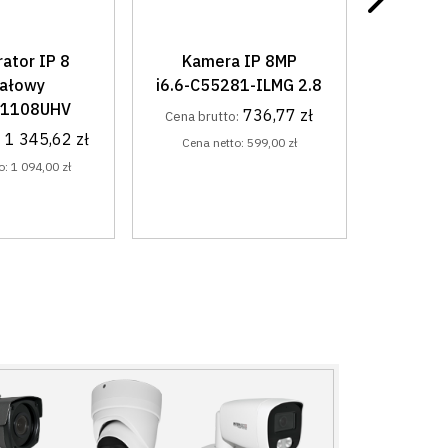
a IP 8MP
OBUDOWA NATYNKOWA
DASZE
81-ILMG 2.8
DO STACJI i6.6-
BRAM
VST1000
V
736,77 zł
o:
i6.6-VOB1000-N
i6.6
to:
599,00 zł
57,81 zł
Cena brutto:
Cena br
Cena netto:
47,00 zł
Cena 