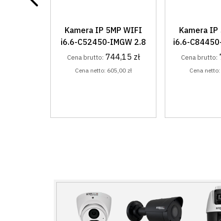
MP WIFI
Kamera IP 5MP WIFI
Kamera 
IMGW 2.8
i6.6-C84450-ILMGW 2.8
i6.6-C84281
4,15 zł
725,70 zł
Cena brutto:
Cena brutto:
5,00 zł
Cena netto:
590,00 zł
Cena netto