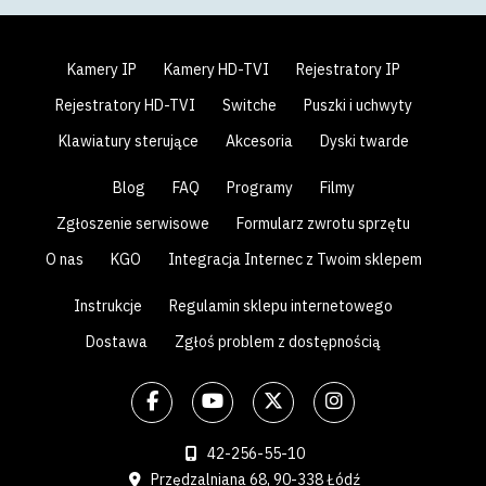
Kamery IP
Kamery HD-TVI
Rejestratory IP
Rejestratory HD-TVI
Switche
Puszki i uchwyty
Klawiatury sterujące
Akcesoria
Dyski twarde
Blog
FAQ
Programy
Filmy
Zgłoszenie serwisowe
Formularz zwrotu sprzętu
O nas
KGO
Integracja Internec z Twoim sklepem
Instrukcje
Regulamin sklepu internetowego
Dostawa
Zgłoś problem z dostępnością
42-256-55-10
Przędzalniana 68, 90-338 Łódź