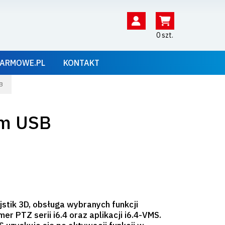
0 szt.
ARMOWE.PL
KONTAKT
B
em USB
jstik 3D, obsługa wybranych funkcji
er PTZ serii i6.4 oraz aplikacji i6.4-VMS.