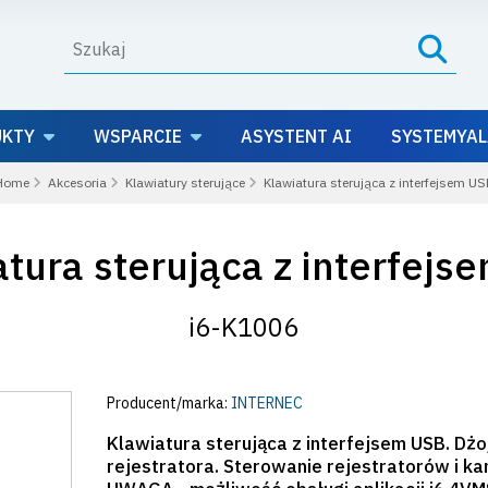
UKTY
WSPARCIE
ASYSTENT AI
SYSTEMYAL
Home
Akcesoria
Klawiatury sterujące
Klawiatura sterująca z interfejsem US
atura sterująca z interfejs
i6-K1006
Producent/marka:
INTERNEC
Klawiatura sterująca z interfejsem USB. Dżo
rejestratora. Sterowanie rejestratorów i kam