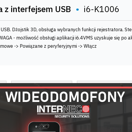
a z interfejsem USB
•
i6-K1006
 USB. Dżojstik 3D, obsługa wybranych funkcji rejestratora. S
. UWAGA - możliwość obsługi aplikacji i6.4VMS uzyskuje się po a
emowe -> Powiązane z peryferyjnymi -> Włącz
A
PRODUKTY POWIĄZANE
ZAPYTAJ O PRODUKT
DANE TECHNICZNE
INTERNEC