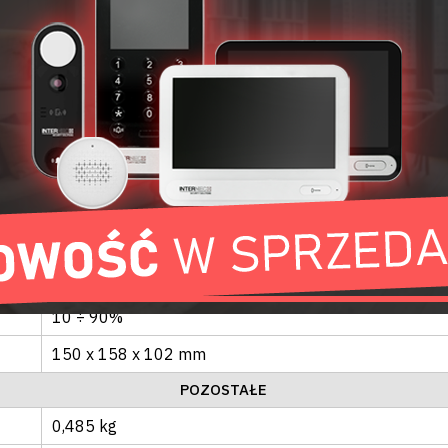
i6-K1006
INTERFEJSY ZEWNĘTRZNE
1 x USB 2.0
Wyświetlacz graficzny z podświetleniem
OGÓLNE
USB
0.5
W
-20°C ÷ 50°C
10 ÷ 90%
150 x 158 x 102 mm
POZOSTAŁE
0,485 kg