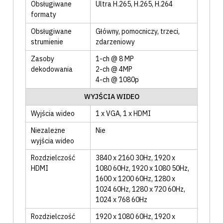
Obsługiwane
Ultra H.265
, H.265
, H.264
formaty
Obsługiwane
Główny
, pomocniczy
, trzeci
,
strumienie
zdarzeniowy
Zasoby
1-ch @ 8 MP
dekodowania
2-ch @ 4MP
4-ch @ 1080p
WYJŚCIA WIDEO
Wyjścia wideo
1 x VGA
, 1 x HDMI
Niezależne
Nie
wyjścia wideo
Rozdzielczość
3840 x 2160 30Hz
, 1920 x
HDMI
1080 60Hz
, 1920 x 1080 50Hz
,
1600 x 1200 60Hz
, 1280 x
1024 60Hz
, 1280 x 720 60Hz
,
1024 x 768 60Hz
Rozdzielczość
1920 x 1080 60Hz
, 1920 x