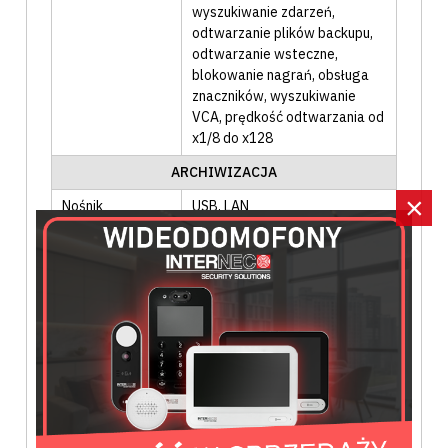
wyszukiwanie zdarzeń
,
odtwarzanie plików backupu
,
odtwarzanie wsteczne
,
blokowanie nagrań
, obsługa
znaczników
, wyszukiwanie
VCA
, prędkość odtwarzania od
x1/8 do x128
ARCHIWIZACJA
×
Nośnik
USB
, LAN
Funkcje
Wg daty i czasu
, wycinanie
klipu
, informacja o postępie
OGÓLNE
Obudowa
Mini 1U
Zasilanie AC/DC
12 VDC
Pobór mocy
≤ 10W (bez dysków)
Materiał
Metal