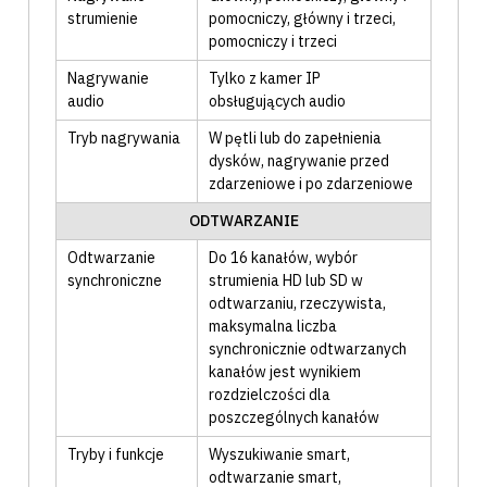
strumienie
pomocniczy
, główny i trzeci
,
pomocniczy i trzeci
Nagrywanie
Tylko z kamer IP
audio
obsługujących audio
Tryb nagrywania
W pętli lub do zapełnienia
dysków
, nagrywanie przed
zdarzeniowe i po zdarzeniowe
ODTWARZANIE
Odtwarzanie
Do 16 kanałów
, wybór
synchroniczne
strumienia HD lub SD w
odtwarzaniu
, rzeczywista,
maksymalna liczba
synchronicznie odtwarzanych
kanałów jest wynikiem
rozdzielczości dla
poszczególnych kanałów
Tryby i funkcje
Wyszukiwanie smart
,
odtwarzanie smart
,