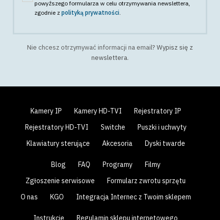
powyższego formularza w celu otrzymywania newslettera
,
zgodnie z
polityką prywatności
.
Nie chcesz otrzymywać informacji na email?
Wypisz się z
newslettera
.
Kamery IP
Kamery HD-TVI
Rejestratory IP
Rejestratory HD-TVI
Switche
Puszki i uchwyty
Klawiatury sterujące
Akcesoria
Dyski twarde
Blog
FAQ
Programy
Filmy
Zgłoszenie serwisowe
Formularz zwrotu sprzętu
O nas
KGO
Integracja Internec z Twoim sklepem
Instrukcje
Regulamin sklepu internetowego