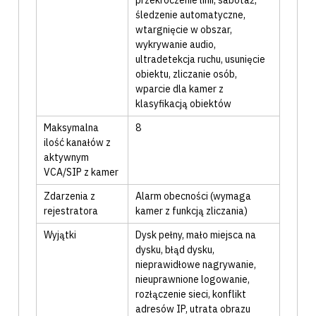
przekroczenie linii
, sabotaż
,
śledzenie automatyczne
,
wtargnięcie w obszar
,
wykrywanie audio
,
ultradetekcja ruchu
, usunięcie
obiektu
, zliczanie osób
,
wparcie dla kamer z
klasyfikacją obiektów
Maksymalna
8
ilość kanałów z
aktywnym
VCA/SIP z kamer
Zdarzenia z
Alarm obecności (wymaga
rejestratora
kamer z funkcją zliczania)
Wyjątki
Dysk pełny
, mało miejsca na
dysku
, błąd dysku
,
nieprawidłowe nagrywanie
,
nieuprawnione logowanie
,
rozłączenie sieci
, konflikt
adresów IP
, utrata obrazu