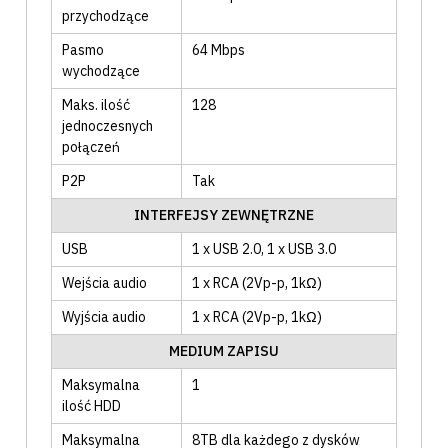
przychodzące
Pasmo
64 Mbps
wychodzące
Maks. ilość
128
jednoczesnych
połączeń
P2P
Tak
INTERFEJSY ZEWNĘTRZNE
USB
1 x USB 2.0
, 1 x USB 3.0
Wejścia audio
1 x RCA (2Vp-p, 1kΩ)
Wyjścia audio
1 x RCA (2Vp-p, 1kΩ)
MEDIUM ZAPISU
Maksymalna
1
ilość HDD
Maksymalna
8TB dla każdego z dysków