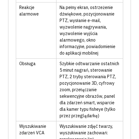
Reakcje
Na pełny ekran
, ostrzeżenie
alarmowe
dźwiękowe
, pozycjonowanie
PTZ
, wysłanie e-mail
,
wyzwolenie nagrywania
,
wyzwolenie wyjścia
alarmowego
, okno
informacyjne
, powiadomienie
do aplikacji mobilnej
Obsługa
Szybkie odtwarzanie ostatnich
5 minut nagrań
, sterowanie
PTZ
, 2 tryby sterowania PTZ
,
pozycjonowanie 3D
, cyfrowy
zoom
, przełączanie
sekwencyjne obrazów
, panel
dla zdarzeń smart
, wsparcie
dla kamer typu fisheye (tylko
przez przeglądarkę)
Wyszukiwanie
Wyszukiwanie zdjęć twarzy
,
zdarzeń VCA
wyszukiwanie zachowań: