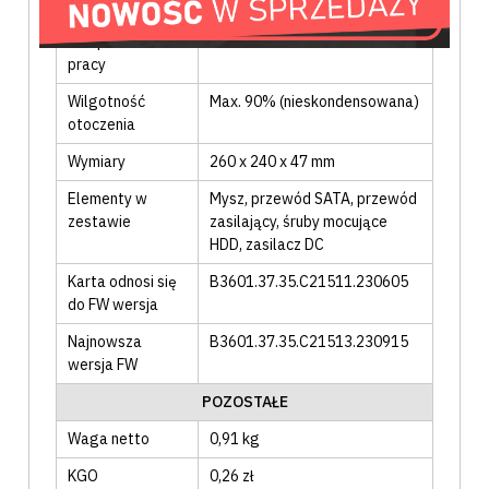
obudowy
Temperatura
-10°C ÷ 55°C
pracy
Wilgotność
Max. 90% (nieskondensowana)
otoczenia
Wymiary
260 x 240 x 47 mm
Elementy w
Mysz
, przewód SATA
, przewód
zestawie
zasilający
, śruby mocujące
HDD
, zasilacz DC
Karta odnosi się
B3601.37.35.C21511.230605
do FW wersja
Najnowsza
B3601.37.35.C21513.230915
wersja FW
POZOSTAŁE
Waga netto
0,91 kg
KGO
0,26 zł