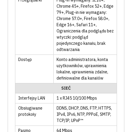
Przeglądarki
Plug-in wymagany: IE10+,
Chrome 45+, Firefox 52+, Edge
79+
, Plug-in nie wymagany:
Chrome 57.0+, Firefox 58.0+,
Edge 16+, Safari 11+
,
Ograniczenia dla podglądu bez
wtyczki: podgląd
pojedynczego kanału, brak
odtwarzania
Dostęp
Konto administratora
, konta
użytkowników
, uprawnienia
lokalne
, uprawnienia zdalne
,
definiowalne dla kanałów
SIEĆ
Interfejsy LAN
1 x RJ45 10/100 Mbps
Obsługiwane
DDNS
, DHCP
, DNS
, FTP
, HTTPS
,
protokoły
IPv4
, IPv6
, NTP
, PPPoE
, SMTP
,
TCP/IP
, UPnP™
Pasmo
64 Mbps