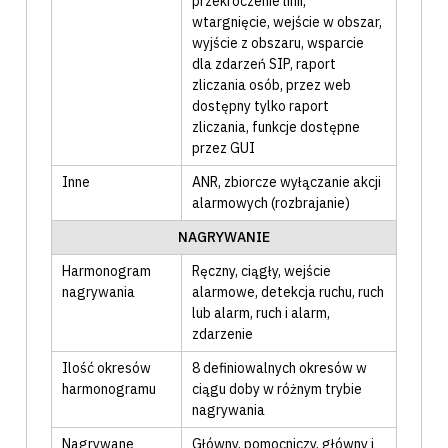
przekroczenie linii,
wtargnięcie, wejście w obszar,
wyjście z obszaru
, wsparcie
dla zdarzeń SIP
, raport
zliczania osób
, przez web
dostępny tylko raport
zliczania
, funkcje dostępne
przez GUI
Inne
ANR
, zbiorcze wyłączanie akcji
alarmowych (rozbrajanie)
NAGRYWANIE
Harmonogram
Ręczny
, ciągły
, wejście
nagrywania
alarmowe
, detekcja ruchu
, ruch
lub alarm
, ruch i alarm
,
zdarzenie
Ilość okresów
8 definiowalnych okresów w
harmonogramu
ciągu doby w różnym trybie
nagrywania
Nagrywane
Główny
, pomocniczy
, główny i