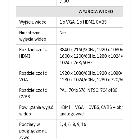
@30
WYJŚCIA WIDEO
Wyjścia wideo
1 x VGA
, 1 x HDMI
, CVBS
Niezależne
Nie
wyjścia wideo
Rozdzielczość
3840 x 2160/30Hz
, 1920 x 1080/60Hz
, 1
HDMI
1600 x 1200/60Hz
, 1280 x 1024/60Hz
, 1
1024 x 768/60Hz
Rozdzielczość
1920 x 1080/60Hz
, 1920 x 1080/50Hz
, 1
VGA
1280 x 1024/60Hz
, 1280 x 720/60Hz
, 10
Rozdzielczość
PAL: 704x576
, NTSC: 704x480
CVBS
Powiązania wyjść
HDMI = VGA = CVBS
, CVBS – obraz tylk
wideo
analogowych
Podziały w
1
, 4
, 6
, 8
, 9
, 16
podglądzie na
żywo