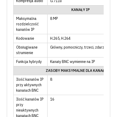
Kompresja audio
G.711u
KANAŁY IP
Maksymalna
8
MP
rozdzielczość
kanałów IP
Kodowanie
H.265
, H.264
Obsługiwane
Główny
, pomocniczy
, trzeci
, zdarzeniowy
strumienie
Funkcja hybrydy
Kanały BNC wymienne na IP
ZASOBY MAKSYMALNE DLA KANAŁÓW IP
Ilość kanałów IP
8
przy aktywnych
kanałach BNC
Ilość kanałów IP
16
przy
nieaktywnych
kanałach BNC