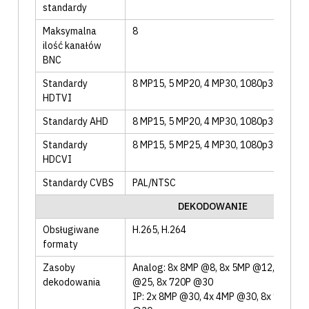
standardy
Maksymalna
8
ilość kanałów
BNC
Standardy
8 MP15, 5 MP20, 4 MP30, 1080p30, 720p
HDTVI
Standardy AHD
8 MP15, 5 MP20, 4 MP30, 1080p30, 720p
Standardy
8 MP15, 5 MP25, 4 MP30, 1080p30, 720p
HDCVI
Standardy CVBS
PAL/NTSC
DEKODOWANIE
Obsługiwane
H.265
, H.264
formaty
Zasoby
Analog: 8x 8MP @8, 8x 5MP @12, 8x 4MP
dekodowania
@25, 8x 720P @30
IP: 2x 8MP @30, 4x 4MP @30, 8x 1080P 