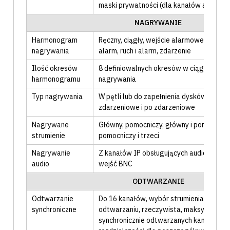
maski prywatności (dla kanałów analogow
NAGRYWANIE
Harmonogram
Ręczny
, ciągły
, wejście alarmowe
, detekc
nagrywania
alarm
, ruch i alarm
, zdarzenie
Ilość okresów
8 definiowalnych okresów w ciągu doby 
harmonogramu
nagrywania
Typ nagrywania
W pętli lub do zapełnienia dysków
, nagry
zdarzeniowe i po zdarzeniowe
Nagrywane
Główny
, pomocniczy
, główny i pomocnicz
strumienie
pomocniczy i trzeci
Nagrywanie
Z kanałów IP obsługujących audio
, z wej
audio
wejść BNC
ODTWARZANIE
Odtwarzanie
Do 16 kanałów
, wybór strumienia HD lub
synchroniczne
odtwarzaniu
, rzeczywista, maksymalna l
synchronicznie odtwarzanych kanałów je