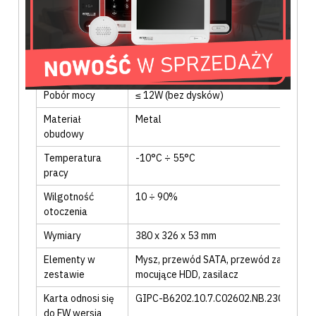
OGÓLNE
Obudowa
Middle 1U
Zasilanie AC/DC
12 VDC
Pobór mocy
≤ 12W (bez dysków)
Materiał
Metal
obudowy
Temperatura
-10°C ÷ 55°C
pracy
Wilgotność
10 ÷ 90%
otoczenia
Wymiary
380 x 326 x 53 mm
Elementy w
Mysz
, przewód SATA
, przewód zasilając
zestawie
mocujące HDD
, zasilacz
Karta odnosi się
GIPC-B6202.10.7.C02602.NB.230321
do FW wersja