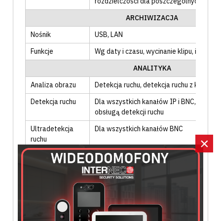
rozdzielczości dla poszczególnych kana
ARCHIWIZACJA
Nośnik
USB
, LAN
Funkcje
Wg daty i czasu
, wycinanie klipu
, informa
ANALITYKA
Analiza obrazu
Detekcja ruchu
, detekcja ruchu z klasyfi
Detekcja ruchu
Dla wszystkich kanałów IP i BNC
, koniec
obsługą detekcji ruchu
Ultradetekcja
Dla wszystkich kanałów BNC
×
ruchu
Przekroczenie
Wszystkie kanały IP
, konieczna kamera I
linii
przekroczenia linii
Wtargnięcie w
Wszystkie kanały IP
, konieczna kamera I
obszar
wtargnięcia w obszar
Detekcja twarzy
Tylko kanały IP
, konieczna kamera IP z o
twarzy