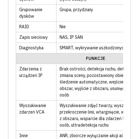
Grupowanie
Grupa
, przydziały
dysków
RAID
Nie
Zapis sieciowy
NAS, IP SAN
Diagnostyka
SMART
, wykrywanie uszkodzonych sekt
FUNKCJE
Zdarzenia z
Brak ostrości
, detekcja ruchu
, detekcja t
urządzeń IP
zmiana sceny
, pozostawiony obiekt
, prze
śledzenie automatyczne
, wejście w obsz
obszar
, wyjście z obszaru
, usunięcie obie
osób
Wyszukiwanie
Wyszukiwanie zdjęć twarzy
, wyszukiwan
zdarzeń VCA
przekroczenie linii, wtargnięcie, wejście 
z obszaru
, wsparcie dla zdarzeń SIP
, rap
osób
, ultradetekcja ruchu
Inne
ANR
, zbiorcze wyłączanie akcji alarmowy