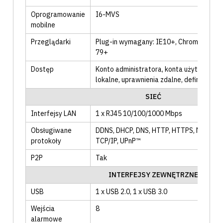
Oprogramowanie
I6-MVS
mobilne
Przeglądarki
Plug-in wymagany: IE10+, Chrome 45+, F
79+
Dostęp
Konto administratora
, konta użytkownik
lokalne
, uprawnienia zdalne
, definiowaln
SIEĆ
Interfejsy LAN
1 x RJ45 10/100/1000 Mbps
Obsługiwane
DDNS
, DHCP
, DNS
, HTTP
, HTTPS
, NTP
, PP
protokoły
TCP/IP
, UPnP™
P2P
Tak
INTERFEJSY ZEWNĘTRZNE
USB
1 x USB 2.0
, 1 x USB 3.0
Wejścia
8
alarmowe