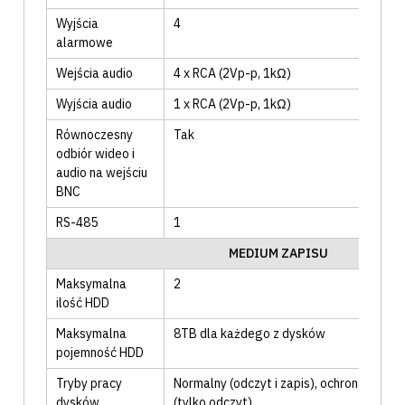
Wyjścia
4
alarmowe
Wejścia audio
4 x RCA (2Vp-p, 1kΩ)
Wyjścia audio
1 x RCA (2Vp-p, 1kΩ)
Równoczesny
Tak
odbiór wideo i
audio na wejściu
BNC
RS-485
1
MEDIUM ZAPISU
Maksymalna
2
ilość HDD
Maksymalna
8TB dla każdego z dysków
pojemność HDD
Tryby pracy
Normalny (odczyt i zapis)
, ochrona przed
dysków
(tylko odczyt)