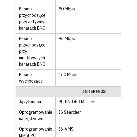
Pasmo
80
Mbps
przychodzące
przy aktywnych
kanałach BNC
Pasmo
96
Mbps
przychodzące
przy
nieaktywnych
kanałach BNC
Pasmo
160
Mbps
wychodzące
INTERFEJS
Język menu
PL
, EN
, DE
, UA
, inne
Oprogramowanie
I6 Searcher
narzędziowe
Oprogramowanie
I6-VMS
klient PC