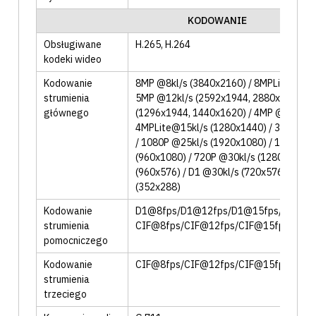
KODOWANIE
Obsługiwane
H.265
, H.264
kodeki wideo
Kodowanie
8MP @8kl/s (3840x2160) / 8MPLite@8kl/
strumienia
5MP @12kl/s (2592x1944, 2880x1620) /
głównego
(1296x1944, 1440x1620) / 4MP @15kl/s 
4MPLite@15kl/s (1280x1440) / 3MP @18
/ 1080P @25kl/s (1920x1080) / 1080PLi
(960x1080) / 720P @30kl/s (1280x720) 
(960x576) / D1 @30kl/s (720x576) / CIF
(352x288)
Kodowanie
D1@8fps/D1@12fps/D1@15fps/D1@25
strumienia
CIF@8fps/CIF@12fps/CIF@15fps/D1@
pomocniczego
Kodowanie
CIF@8fps/CIF@12fps/CIF@15fps/D1@
strumienia
trzeciego