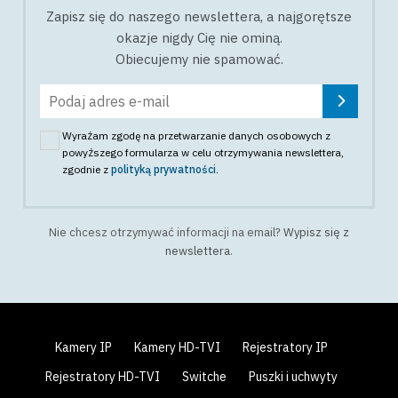
Zapisz się do naszego newslettera, a najgorętsze
okazje nigdy Cię nie ominą.
Obiecujemy nie spamować.
Wyrażam zgodę na przetwarzanie danych osobowych z
powyższego formularza w celu otrzymywania newslettera
,
zgodnie z
polityką prywatności
.
Nie chcesz otrzymywać informacji na email?
Wypisz się z
newslettera
.
Kamery IP
Kamery HD-TVI
Rejestratory IP
Rejestratory HD-TVI
Switche
Puszki i uchwyty