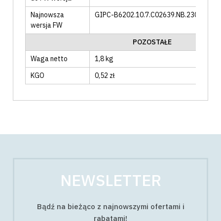
Najnowsza
GIPC-B6202.10.7.C02639.NB.230801
wersja FW
POZOSTAŁE
Waga netto
1,8 kg
KGO
0,52 zł
NEWSLETTER
Bądź na bieżąco z najnowszymi ofertami i
rabatami!