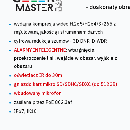
- doskonały obra
wydajna kompresja wideo H.265/H264/S+265 z
regulowaną jakością i strumieniem danych
cyfrowa redukcja szumów - 3D DNR, D-WDR
ALARMY INTELIGENTNE
: wtargnięcie,
przekroczenie linii, wejście w obszar, wyjście z
obszaru
oświetlacz
IR do 30m
gniazdo kart mikro SD/SDHC/SDXC (do 512GB)
wbudowany mikrofon
zasilana przez PoE 802.3af
IP67, IK10