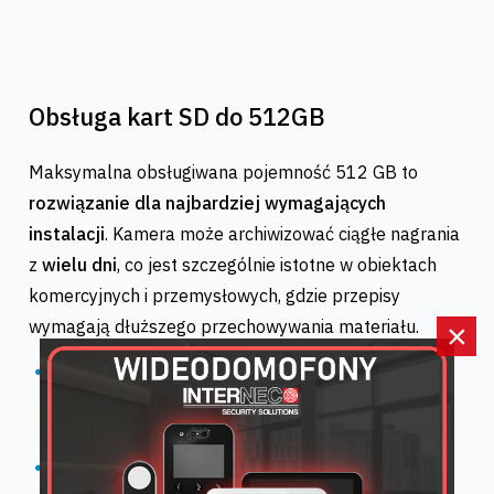
Obsługa kart SD do 512GB
Maksymalna obsługiwana pojemność 512 GB to
rozwiązanie dla najbardziej wymagających
instalacji
. Kamera może archiwizować ciągłe nagrania
z
wielu dni
, co jest szczególnie istotne w obiektach
komercyjnych i przemysłowych, gdzie przepisy
wymagają dłuższego przechowywania materiału.
×
Niezależność od rejestratora:
Kamera może
prowadzić zapis niezależnie czy jest podpięta do
rejestratora czy nie.
Ciągłość zapisu:
Dzięki funkcji automatycznego