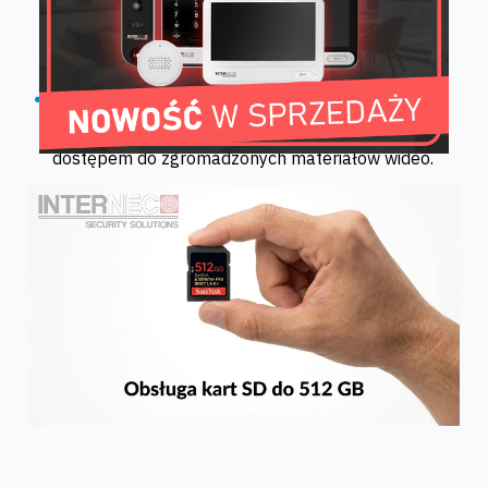
nadpisywania najstarszych nagrań system jest
bezobsługowy – na karcie zawsze znajdzie się
miejsce na najnowsze zdarzenia.
Prywatność danych:
Nagrania pozostają fizycznie
w kamerze, co daje Ci wyłączną kontrolę nad
dostępem do zgromadzonych materiałów wideo.