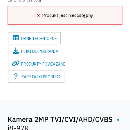
Cena netto:
433,00 zł
Produkt jest niedostępny.
DANE
TECHNICZNE
PLIKI
DO POBRANIA
PRODUKTY
POWIĄZANE
ZAPYTAJ
O PRODUKT
Kamera 2MP TVI/CVI/AHD/CVBS
•
i8-97R