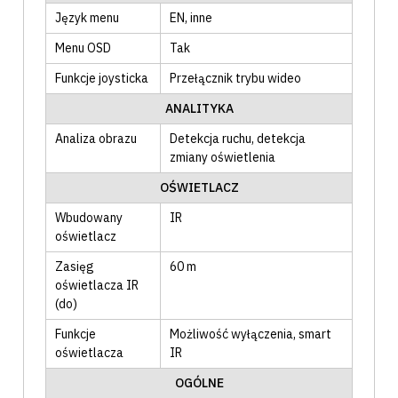
Język menu
EN
, inne
Menu OSD
Tak
Funkcje joysticka
Przełącznik trybu wideo
ANALITYKA
Analiza obrazu
Detekcja ruchu
, detekcja
zmiany oświetlenia
OŚWIETLACZ
Wbudowany
IR
oświetlacz
Zasięg
60
m
oświetlacza IR
(do)
Funkcje
Możliwość wyłączenia
, smart
oświetlacza
IR
OGÓLNE