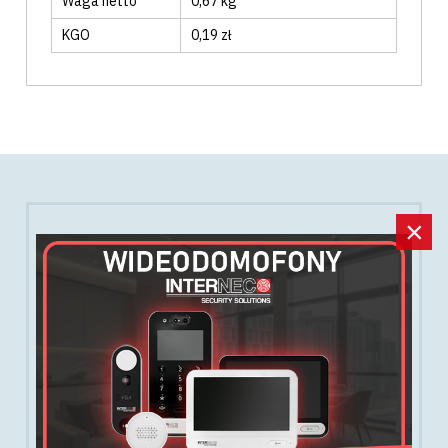
Waga netto
0,67 kg
KGO
0,19 zł
×
NEWSLETTER
Bądź na bieżąco z najnowszymi ofertami i
rabatami!
Zapisz się do naszego newslettera, a najgorętsze
okazje nigdy Cię nie ominą.
Obiecujemy nie spamować.