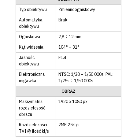
Typ obiektywu
Zmiennoogniskowy
Automatyka
Brak
obiektywu
Ogniskowa
2,8 ÷ 12 mm
Kąt widzenia
104° ÷ 31°
Jasność
F1.4
obiektywu
Elektroniczna
NTSC: 1/30 ÷ 1/50 000s
, PAL:
migawka
1/25s ÷ 1/50 000s
OBRAZ
Maksymalna
1920 x 1080 px
rozdzielczość
obrazu
Rozdzielczości
2MP 25kl/s
TVI @ ilość kl/s