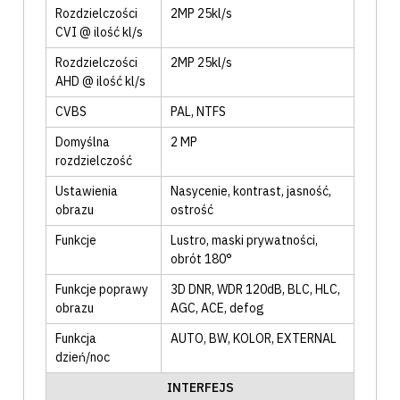
Rozdzielczości
2MP 25kl/s
CVI @ ilość kl/s
Rozdzielczości
2MP 25kl/s
AHD @ ilość kl/s
CVBS
PAL
, NTFS
Domyślna
2 MP
rozdzielczość
Ustawienia
Nasycenie
, kontrast
, jasność
,
obrazu
ostrość
Funkcje
Lustro
, maski prywatności
,
obrót 180°
Funkcje poprawy
3D DNR
, WDR 120dB
, BLC
, HLC
,
obrazu
AGC
, ACE
, defog
Funkcja
AUTO
, BW
, KOLOR
, EXTERNAL
dzień/noc
INTERFEJS