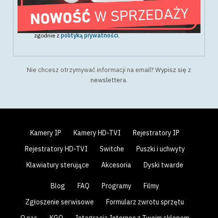
Wyrażam zgodę na przetwarzanie danych osobowych z
powyższego formularza w celu otrzymywania newslettera
,
zgodnie z
polityką prywatności
.
Nie chcesz otrzymywać informacji na email?
Wypisz się z
newslettera
.
Kamery IP
Kamery HD-TVI
Rejestratory IP
Rejestratory HD-TVI
Switche
Puszki i uchwyty
Klawiatury sterujące
Akcesoria
Dyski twarde
Blog
FAQ
Programy
Filmy
Zgłoszenie serwisowe
Formularz zwrotu sprzętu