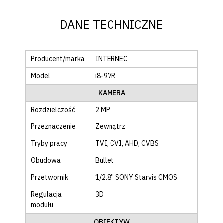
DANE TECHNICZNE
Producent/marka
INTERNEC
Model
i8-97R
KAMERA
Rozdzielczość
2 MP
Przeznaczenie
Zewnątrz
Tryby pracy
TVI
, CVI
, AHD
, CVBS
Obudowa
Bullet
Przetwornik
1/2.8” SONY Starvis CMOS
Regulacja
3D
modułu
OBIEKTYW