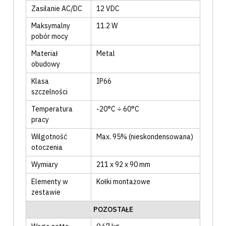
Zasilanie AC/DC
12 VDC
Maksymalny
11.2
W
pobór mocy
Materiał
Metal
obudowy
Klasa
IP66
szczelności
Temperatura
-20°C ÷ 60°C
pracy
Wilgotność
Max. 95% (nieskondensowana)
otoczenia
Wymiary
211 x 92 x 90 mm
Elementy w
Kołki montażowe
zestawie
POZOSTAŁE