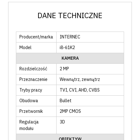
DANE TECHNICZNE
Producent/marka
INTERNEC
Model
i8-61K2
KAMERA
Rozdzielczość
2 MP
Przeznaczenie
Wewnątrz
, zewnątrz
Tryby pracy
TVI
, CVI
, AHD
, CVBS
Obudowa
Bullet
Przetwornik
2MP CMOS
Regulacja
3D
modułu
OBIEKTYW