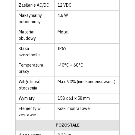
Zasilanie AC/DC
12 VDC
Maksymalny
4.6
W
pobór mocy
Materiał
Metal
obudowy
Klasa
IP67
szczelności
Temperatura
-40°C ÷ 60°C
pracy
Wilgotność
Max. 90% (nieskondensowana)
otoczenia
Wymiary
158 x 61 x 58 mm
Elementy w
Kołki montażowe
zestawie
POZOSTAŁE