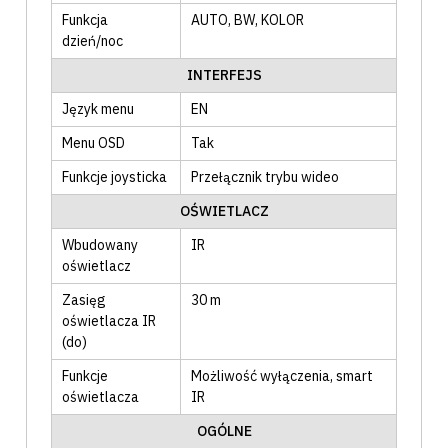
Funkcja
AUTO
, BW
, KOLOR
dzień/noc
INTERFEJS
Język menu
EN
Menu OSD
Tak
Funkcje joysticka
Przełącznik trybu wideo
OŚWIETLACZ
Wbudowany
IR
oświetlacz
Zasięg
30
m
oświetlacza IR
(do)
Funkcje
Możliwość wyłączenia
, smart
oświetlacza
IR
OGÓLNE