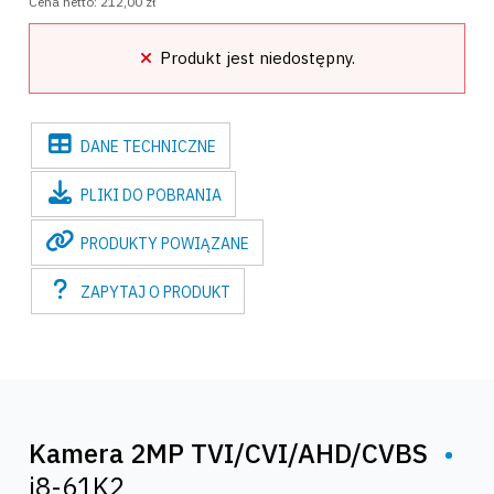
Cena netto:
212,00 zł
Produkt jest niedostępny.
DANE
TECHNICZNE
PLIKI
DO POBRANIA
PRODUKTY
POWIĄZANE
ZAPYTAJ
O PRODUKT
Kamera 2MP TVI/CVI/AHD/CVBS
•
i8-61K2