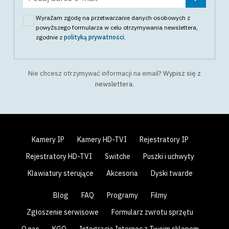
Wyrażam zgodę na przetwarzanie danych osobowych z
powyższego formularza w celu otrzymywania newslettera
,
zgodnie z
polityką prywatności
.
Nie chcesz otrzymywać informacji na email?
Wypisz się z
newslettera
.
Kamery IP
Kamery HD-TVI
Rejestratory IP
Rejestratory HD-TVI
Switche
Puszki i uchwyty
Klawiatury sterujące
Akcesoria
Dyski twarde
Blog
FAQ
Programy
Filmy
Zgłoszenie serwisowe
Formularz zwrotu sprzętu