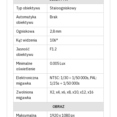
Typ obiektywu
Stałoogniskowy
Automatyka
Brak
obiektywu
Ogniskowa
2,8 mm
Kąt widzenia
106°
Jasność
F1.2
obiektywu
Minimalne
0.005 Lux
oświetlenie
Elektroniczna
NTSC: 1/30 ÷ 1/50 000s
, PAL:
migawka
1/25s ÷ 1/50 000s
Zwolniona
X2
, x4
, x6
, x8
, x10
, x12
, x16
migawka
OBRAZ
Maksymalna
1920 x 1080 px