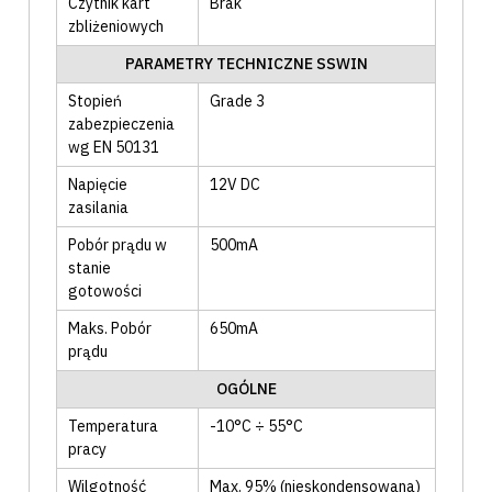
Czytnik kart
Brak
zbliżeniowych
PARAMETRY TECHNICZNE SSWIN
Stopień
Grade 3
zabezpieczenia
wg EN 50131
Napięcie
12V DC
zasilania
Pobór prądu w
500mA
stanie
gotowości
Maks. Pobór
650mA
prądu
OGÓLNE
Temperatura
-10°C ÷ 55°C
pracy
Wilgotność
Max. 95% (nieskondensowana)