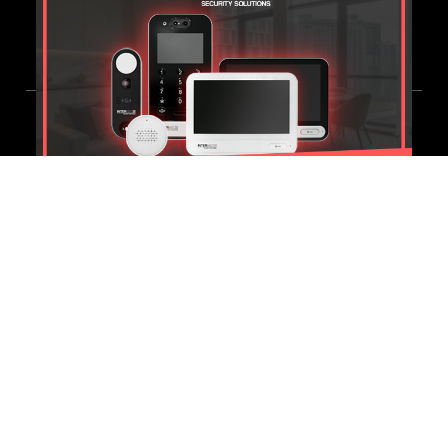
42-256-55-10
Przędzalniana 68, 90-338 Łódź
© INTERNEC 2026 |
Polityka prywatności