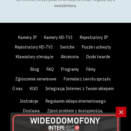
newslettera
.
Kamery IP
Kamery HD-TVI
Rejestratory IP
Rejestratory HD-TVI
Switche
Puszki i uchwyty
Klawiatury sterujące
Akcesoria
Dyski twarde
Blog
FAQ
Programy
Filmy
Zgłoszenie serwisowe
Formularz zwrotu sprzętu
O nas
KGO
Integracja Internec z Twoim sklepem
Instrukcje
Regulamin sklepu internetowego
×
Dostawa
Zgłoś problem z dostępnością