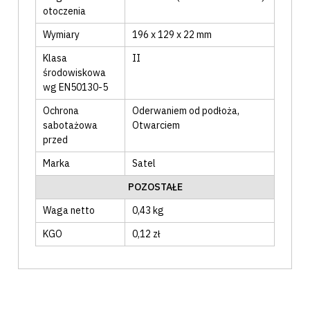
otoczenia
Wymiary
196 x 129 x 22 mm
Klasa
II
środowiskowa
wg EN50130-5
Ochrona
Oderwaniem od podłoża
,
sabotażowa
Otwarciem
przed
Marka
Satel
POZOSTAŁE
Waga netto
0,43 kg
KGO
0,12 zł