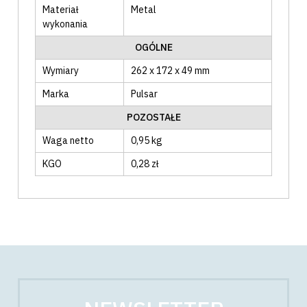
Materiał
Metal
wykonania
OGÓLNE
Wymiary
262 x 172 x 49 mm
Marka
Pulsar
POZOSTAŁE
Waga netto
0,95 kg
KGO
0,28 zł