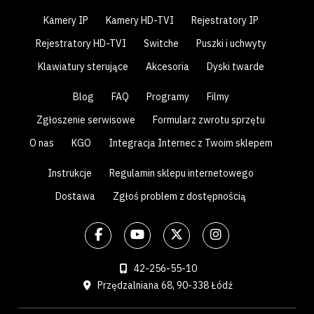
Kamery IP
Kamery HD-TVI
Rejestratory IP
Rejestratory HD-TVI
Switche
Puszki i uchwyty
Klawiatury sterujące
Akcesoria
Dyski twarde
Blog
FAQ
Programy
Filmy
Zgłoszenie serwisowe
Formularz zwrotu sprzętu
O nas
KGO
Integracja Internec z Twoim sklepem
Instrukcje
Regulamin sklepu internetowego
Dostawa
Zgłoś problem z dostępnością
42-256-55-10
Przędzalniana 68, 90-338 Łódź