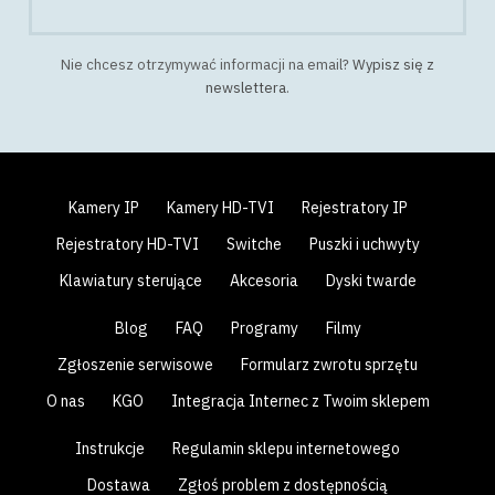
Nie chcesz otrzymywać informacji na email?
Wypisz się z
newslettera
.
Kamery IP
Kamery HD-TVI
Rejestratory IP
Rejestratory HD-TVI
Switche
Puszki i uchwyty
Klawiatury sterujące
Akcesoria
Dyski twarde
Blog
FAQ
Programy
Filmy
Zgłoszenie serwisowe
Formularz zwrotu sprzętu
O nas
KGO
Integracja Internec z Twoim sklepem
Instrukcje
Regulamin sklepu internetowego
Dostawa
Zgłoś problem z dostępnością