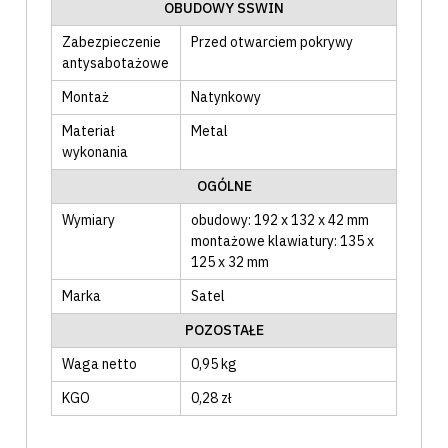
OBUDOWY SSWIN
Zabezpieczenie
Przed otwarciem pokrywy
antysabotażowe
Montaż
Natynkowy
Materiał
Metal
wykonania
OGÓLNE
Wymiary
obudowy: 192 x 132 x 42 mm
montażowe klawiatury: 135 x
125 x 32 mm
Marka
Satel
POZOSTAŁE
Waga netto
0,95 kg
KGO
0,28 zł