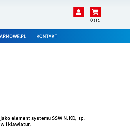
0 szt.
ARMOWE.PL
KONTAKT
ko element systemu SSWiN, KD, itp.
 i klawiatur.