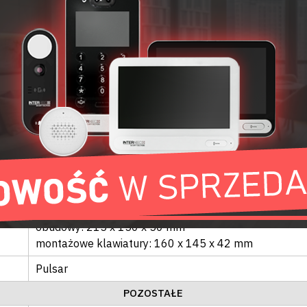
DANE TECHNICZNE
Pulsar
AWO353
OBUDOWY SSWIN
Przed otwarciem pokrywy
Natynkowy
Metal
OGÓLNE
obudowy: 215 x 150 x 50 mm
montażowe klawiatury: 160 x 145 x 42 mm
Pulsar
POZOSTAŁE