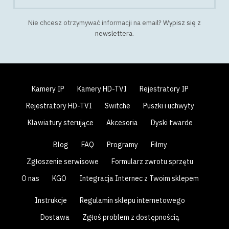
Nie chcesz otrzymywać informacji na email?
Wypisz się z
newslettera
.
Kamery IP
Kamery HD-TVI
Rejestratory IP
Rejestratory HD-TVI
Switche
Puszki i uchwyty
Klawiatury sterujące
Akcesoria
Dyski twarde
Blog
FAQ
Programy
Filmy
Zgłoszenie serwisowe
Formularz zwrotu sprzętu
O nas
KGO
Integracja Internec z Twoim sklepem
Instrukcje
Regulamin sklepu internetowego
Dostawa
Zgłoś problem z dostępnością