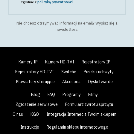
zgodnie z
polityką prywatności
.
Nie chcesz otrzymywać informacji na email?
Wypisz się z
newslettera
.
Kamery IP
Kamery HD-TVI
Rejestratory IP
Rejestratory HD-TVI
Switche
Puszki i uchwyty
Klawiatury sterujące
Akcesoria
Dyski twarde
Blog
FAQ
Programy
Filmy
Zgłoszenie serwisowe
Formularz zwrotu sprzętu
O nas
KGO
Integracja Internec z Twoim sklepem
Instrukcje
Regulamin sklepu internetowego