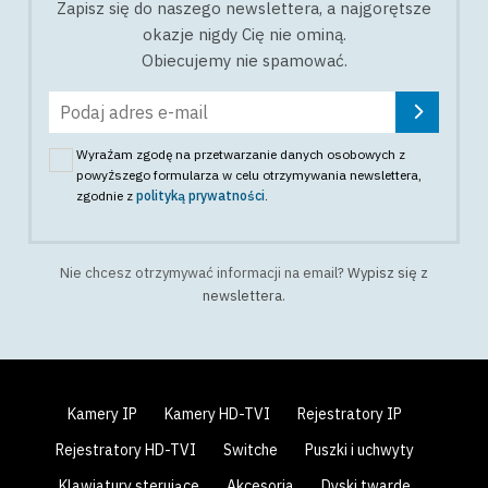
Zapisz się do naszego newslettera, a najgorętsze
okazje nigdy Cię nie ominą.
Obiecujemy nie spamować.
Wyrażam zgodę na przetwarzanie danych osobowych z
powyższego formularza w celu otrzymywania newslettera
,
zgodnie z
polityką prywatności
.
Nie chcesz otrzymywać informacji na email?
Wypisz się z
newslettera
.
Kamery IP
Kamery HD-TVI
Rejestratory IP
Rejestratory HD-TVI
Switche
Puszki i uchwyty
Klawiatury sterujące
Akcesoria
Dyski twarde