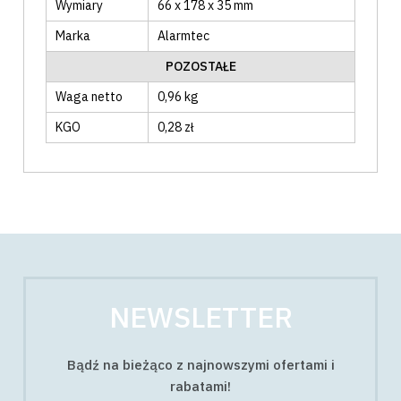
Wymiary
66 x 178 x 35 mm
Marka
Alarmtec
POZOSTAŁE
Waga netto
0,96 kg
KGO
0,28 zł
NEWSLETTER
Bądź na bieżąco z najnowszymi ofertami i
rabatami!