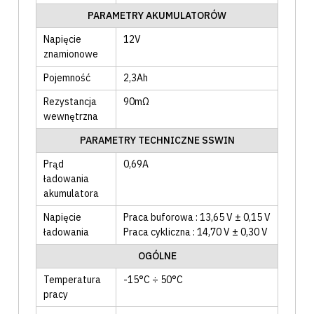
PARAMETRY AKUMULATORÓW
Napięcie
12V
znamionowe
Pojemność
2,3Ah
Rezystancja
90mΩ
wewnętrzna
PARAMETRY TECHNICZNE SSWIN
Prąd
0,69A
ładowania
akumulatora
Napięcie
Praca buforowa : 13,65 V ± 0,15 V
ładowania
Praca cykliczna : 14,70 V ± 0,30 V
OGÓLNE
Temperatura
-15°C ÷ 50°C
pracy