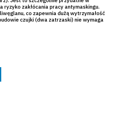
urz). Jest to szczególnie przydatne w
za ryzyko zakłócania pracy antymaskingu.
oliwęglanu, co zapewnia dużą wytrzymałość
budowie czujki (dwa zatrzaski) nie wymaga