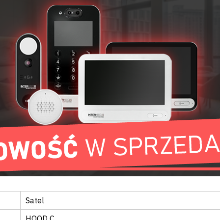
KT
DANE TECHNICZNE
Satel
HOOD C