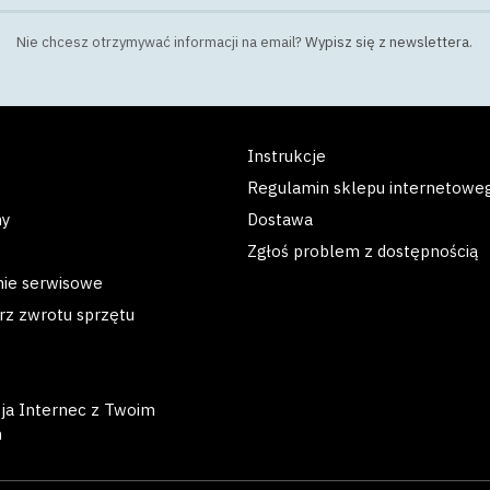
Nie chcesz otrzymywać informacji na email?
Wypisz się z newslettera
.
Instrukcje
Regulamin sklepu internetowe
my
Dostawa
Zgłoś problem z dostępnością
nie serwisowe
rz zwrotu sprzętu
cja Internec z Twoim
m