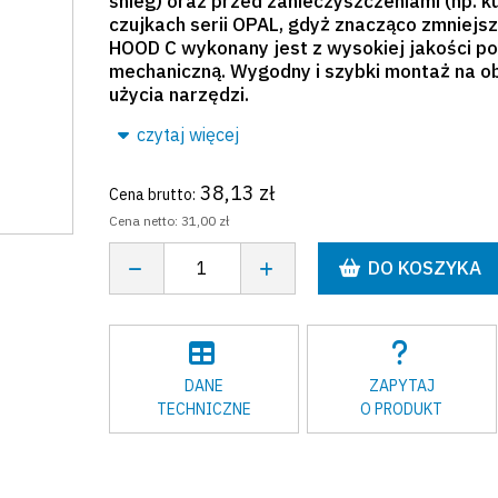
śnieg) oraz przed zanieczyszczeniami (np. k
czujkach serii OPAL, gdyż znacząco zmniejs
HOOD C wykonany jest z wysokiej jakości p
mechaniczną. Wygodny i szybki montaż na o
użycia narzędzi.
czytaj więcej
38,13 zł
Cena brutto:
Cena netto:
31,00 zł
DO KOSZYKA
DANE
ZAPYTAJ
TECHNICZNE
O PRODUKT