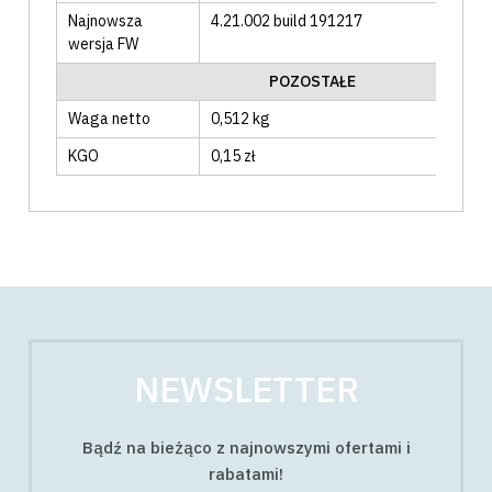
Najnowsza
4.21.002 build 191217
wersja FW
POZOSTAŁE
Waga netto
0,512 kg
KGO
0,15 zł
NEWSLETTER
Bądź na bieżąco z najnowszymi ofertami i
rabatami!