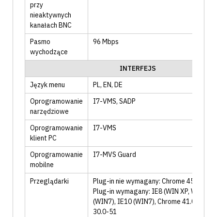
przy
nieaktywnych
kanałach BNC
Pasmo
96
Mbps
wychodzące
INTERFEJS
Język menu
PL
, EN
, DE
Oprogramowanie
I7-VMS
, SADP
narzędziowe
Oprogramowanie
I7-VMS
klient PC
Oprogramowanie
I7-MVS Guard
mobilne
Przeglądarki
Plug-in nie wymagany: Chrome 45+, Fire
Plug-in wymagany: IE8 (WIN XP, WIN7), 
(WIN7), IE10 (WIN7), Chrome 41.0-44, Fi
30.0-51