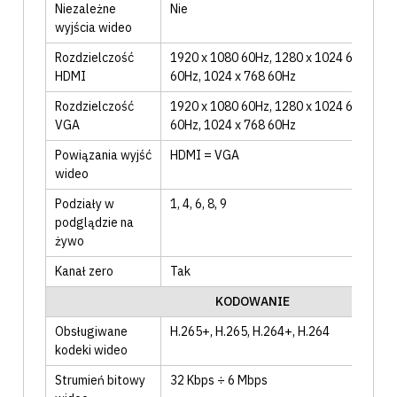
Niezależne
Nie
wyjścia wideo
Rozdzielczość
1920 x 1080 60Hz
, 1280 x 1024 60Hz
, 12
HDMI
60Hz
, 1024 x 768 60Hz
Rozdzielczość
1920 x 1080 60Hz
, 1280 x 1024 60Hz
, 12
VGA
60Hz
, 1024 x 768 60Hz
Powiązania wyjść
HDMI = VGA
wideo
Podziały w
1
, 4
, 6
, 8
, 9
podglądzie na
żywo
Kanał zero
Tak
KODOWANIE
Obsługiwane
H.265+
, H.265
, H.264+
, H.264
kodeki wideo
Strumień bitowy
32 Kbps ÷ 6 Mbps