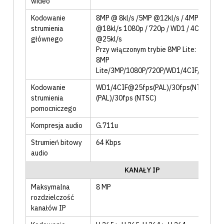
wideo
Kodowanie
8MP @ 8kl/s /5MP @12kl/s / 4MP @15kl/
strumienia
@18kl/s 1080p / 720p / WD1 / 4CIF / VGA
głównego
@25kl/s
Przy włączonym trybie 8MP Lite:
8MP
Lite/3MP/1080P/720P/WD1/4CIF/VGA/C
Kodowanie
WD1/4CIF@25fps(PAL)/30fps(NTSC)
, C
strumienia
(PAL)/30fps (NTSC)
pomocniczego
Kompresja audio
G.711u
Strumień bitowy
64 Kbps
audio
KANAŁY IP
Maksymalna
8
MP
rozdzielczość
kanałów IP