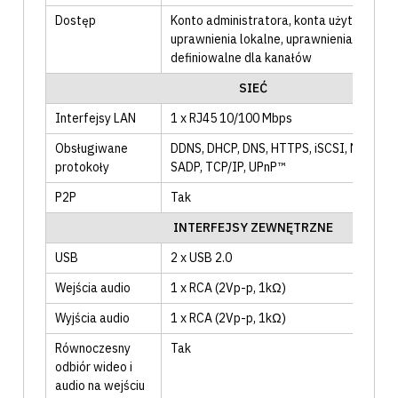
Dostęp
Konto administratora
, konta użytkownik
uprawnienia lokalne
, uprawnienia zdalne
,
definiowalne dla kanałów
SIEĆ
Interfejsy LAN
1 x RJ45 10/100 Mbps
Obsługiwane
DDNS
, DHCP
, DNS
, HTTPS
, iSCSI
, NFS
, NT
protokoły
SADP
, TCP/IP
, UPnP™
P2P
Tak
INTERFEJSY ZEWNĘTRZNE
USB
2 x USB 2.0
Wejścia audio
1 x RCA (2Vp-p, 1kΩ)
Wyjścia audio
1 x RCA (2Vp-p, 1kΩ)
Równoczesny
Tak
odbiór wideo i
audio na wejściu