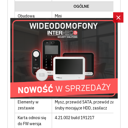
OGÓLNE
×
Obudowa
Mini
Zasilanie AC/DC
12 VDC
Pobór mocy
≤ 15W (bez dysków)
Materiał
Tworzywo sztuczne
obudowy
Temperatura
-10°C ÷ 55°C
pracy
Wilgotność
10 ÷ 90%
otoczenia
Wymiary
200 x 200 x 45 mm
Elementy w
Mysz
, przewód SATA
, przewód zasilając
zestawie
śruby mocujące HDD
, zasilacz
Karta odnosi się
4.21.002 build 191217
do FW wersja