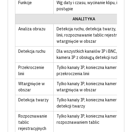
Funkcje
Wg daty i czasu
, wycinanie klipu
, informa
postępie
ANALITYKA
Analiza obrazu
Detekcja ruchu
, detekcja twarzy
, przekro
linii
, rozpoznawanie tablic rejestracyjnyc
wtargnięcie w obszar
Detekcja ruchu
Dla wszystkich kanałów IP i BNC
, koniec
kamera IP z obsługą detekcji ruchu
Przekroczenie
Tylko kanały IP
, konieczna kamera IP z o
linii
przekroczenia linii
Wtargnięcie w
Tylko kanały IP
, konieczna kamera IP z o
obszar
wtargnięcia w obszar
Detekcja twarzy
Tylko kanały IP
, konieczna kamera IP z o
detekcji twarzy
Rozpoznawanie
Tylko kanały IP
, konieczna kamera IP z
tablic
rozpoznawaniem tablic
rejestracyjnych