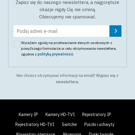
Zapisz się do naszego newslettera, a najgorętsze
okazje nigdy Cię nie ominą.
Obiecujemy nie spamować.
Wyrażam zgodę na przetwarzanie danych osobowych z
powyższego formularza w celu otrzymywania newslettera
,
zgodnie z
polityką prywatności
.
Nie chcesz otrzymywać informacji na email?
Wypisz się z
newslettera
.
Kamery IP
Kamery HD-TVI
Rejestratory IP
Rejestratory HD-TVI
Switche
Puszki i uchwyty
Klawiatury sterujące
Akcesoria
Dyski twarde