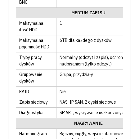
BNC
MEDIUM ZAPISU
Maksymalna
1
ilość HDD
Maksymalna
6TB dla każdego z dysków
pojemność HDD
Tryby pracy
Normalny (odczyt i zapis)
, ochrona przed
dysków
nadpisaniem (tylko odczyt)
Grupowanie
Grupa
, przydziały
dysków
RAID
Nie
Zapis sieciowy
NAS, IP SAN
, 2 dyski sieciowe
Diagnostyka
SMART
, wykrywanie uszkodzonych sekt
NAGRYWANIE
Harmonogram
Ręczny
, ciągły
, wejście alarmowe
, detekc