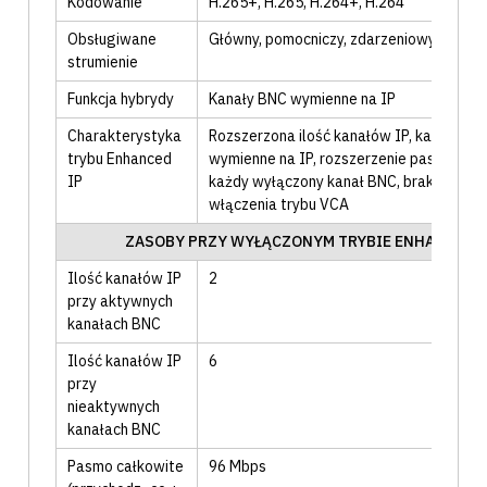
Kodowanie
H.265+
, H.265
, H.264+
, H.264
Obsługiwane
Główny
, pomocniczy
, zdarzeniowy
strumienie
Funkcja hybrydy
Kanały BNC wymienne na IP
Charakterystyka
Rozszerzona ilość kanałów IP
, kanały BN
trybu Enhanced
wymienne na IP
, rozszerzenie pasma o 4
IP
każdy wyłączony kanał BNC
, brak możliw
włączenia trybu VCA
ZASOBY PRZY WYŁĄCZONYM TRYBIE ENHANCED I
Ilość kanałów IP
2
przy aktywnych
kanałach BNC
Ilość kanałów IP
6
przy
nieaktywnych
kanałach BNC
Pasmo całkowite
96
Mbps