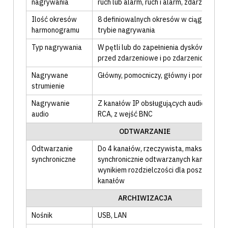
nagrywania
ruch lub alarm
, ruch i alarm
, zdarzenie
Ilość okresów
8 definiowalnych okresów w ciągu doby 
harmonogramu
trybie nagrywania
Typ nagrywania
W pętli lub do zapełnienia dysków
, nagr
przed zdarzeniowe i po zdarzeniowe
Nagrywane
Główny
, pomocniczy
, główny i pomocnicz
strumienie
Nagrywanie
Z kanałów IP obsługujących audio
, z wej
audio
RCA
, z wejść BNC
ODTWARZANIE
Odtwarzanie
Do 4 kanałów
, rzeczywista, maksymalna 
synchroniczne
synchronicznie odtwarzanych kanałów je
wynikiem rozdzielczości dla poszczegól
kanałów
ARCHIWIZACJA
Nośnik
USB
, LAN