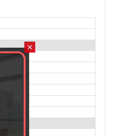
×
ciążeniowe