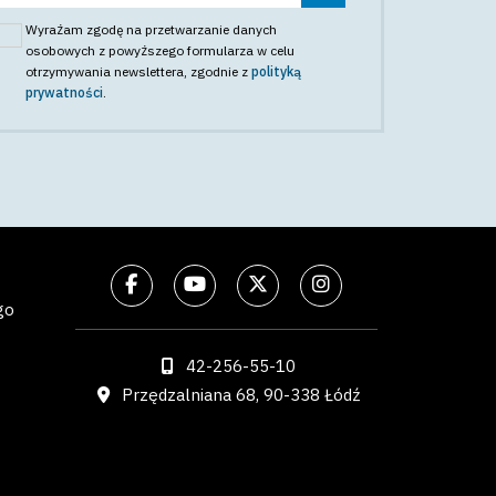
Wyrażam zgodę na przetwarzanie danych
osobowych z powyższego formularza w celu
otrzymywania newslettera
, zgodnie z
polityką
prywatności
.
go
42-256-55-10
Przędzalniana 68, 90-338 Łódź