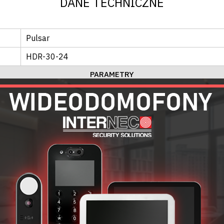
DANE TECHNICZNE
Pulsar
HDR-30-24
PARAMETRY
AC 84-264V~ 50/60Hz
DC 24V
1.5A
Tak
89
%
Przeciwzwarciowe
, nadnapięciowe
, przepięciowe
, prze
OGÓLNE
-30°C ÷ 70°C