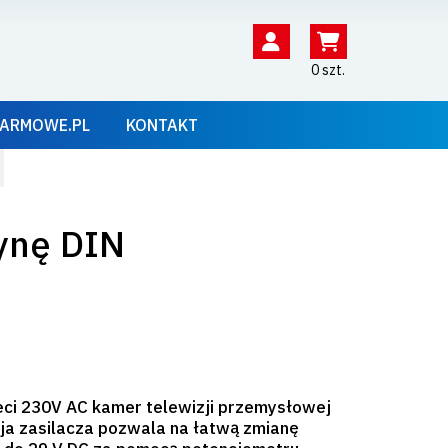
0 szt.
ARMOWE.PL
KONTAKT
ynę DIN
ieci 230V AC kamer telewizji przemysłowej
ja zasilacza pozwala na łatwą zmianę