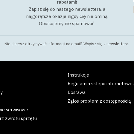
rabatami!
Zapisz się do naszego newslettera, a
najgorętsze okazje nigdy Cię nie ominą.
Obiecujemy nie spamować.
Nie chcesz otrzymywać informacji na email?
Wypisz się z newslettera
.
Instrukcje
Regulamin sklepu internetowe
my
Dostawa
Zgłoś problem z dostępnością
nie serwisowe
rz zwrotu sprzętu