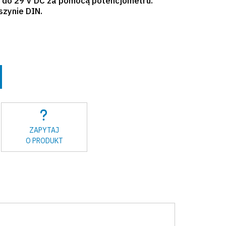
V do 29 V DC za pomocą potencjometru.
szynie DIN.
ZAPYTAJ
O PRODUKT