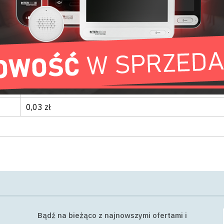
35 x 90 x 54.5 mm
Na szynę DIN
MeanWell
POZOSTAŁE
0,12 kg
0,03 zł
Bądź na bieżąco z najnowszymi ofertami i