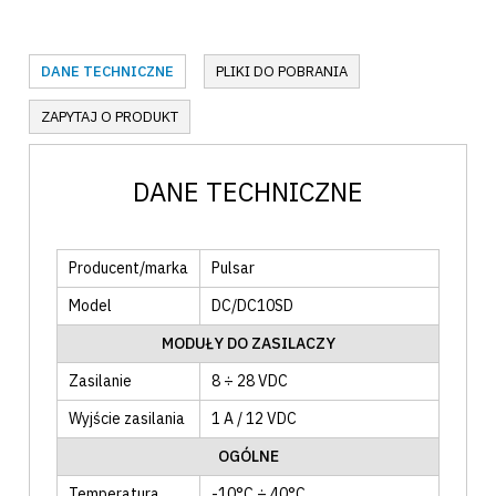
DANE TECHNICZNE
PLIKI DO POBRANIA
ZAPYTAJ O PRODUKT
DANE TECHNICZNE
Producent/marka
Pulsar
Model
DC/DC10SD
MODUŁY DO ZASILACZY
Zasilanie
8 ÷ 28 VDC
Wyjście zasilania
1 A / 12 VDC
OGÓLNE
Temperatura
-10°C ÷ 40°C