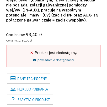
wejściowym (obniżanym), a wyjściowym. Moduł
nie posiada izolacji galwanicznej pomiędzy
wej/wyj (IN-AUX), pracuje na wspólnym
potencjale „masy” (0V) (zaciski IN- oraz AUX- są
połączone galwanicznie = zacisk wspólny).
98,40 zł
Cena brutto:
Cena netto:
80,00 zł
Produkt jest niedostępny.
powiadom o dostępności
DANE
TECHNICZNE
PLIKI
DO POBRANIA
ZAPYTAJ
O PRODUKT