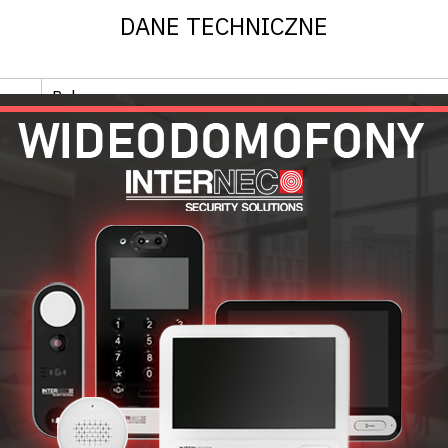
DANE TECHNICZNE
Pulsar
DC/DC05
MODUŁY DO ZASILACZY
12 ÷ 30 VDC
0.5 A / 12 VDC
OGÓLNE
-10°C ÷ 40°C
20 ÷ 90%
50 x 18 x 20 mm
Pulsar