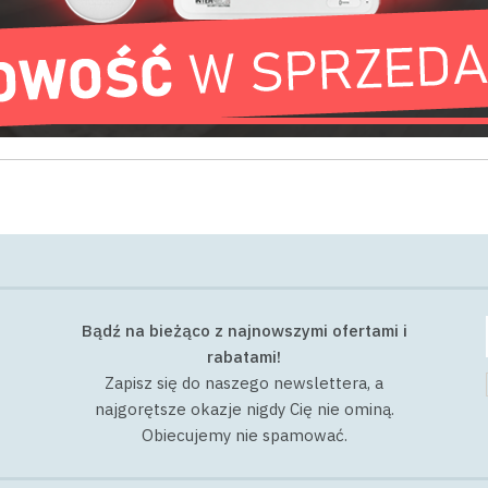
POZOSTAŁE
0,04 kg
0,01 zł
Bądź na bieżąco z najnowszymi ofertami i
rabatami!
Zapisz się do naszego newslettera, a
najgorętsze okazje nigdy Cię nie ominą.
Obiecujemy nie spamować.