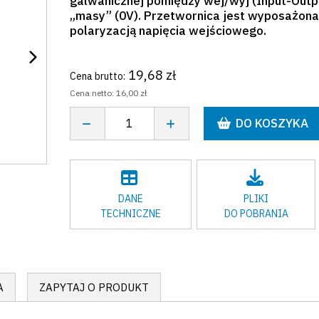
galwanicznej pomiędzy wej/wyj (Input-Outp
„masy” (0V). Przetwornica jest wyposażon
polaryzacją napięcia wejściowego.
19,68 zł
Cena brutto:
Cena netto:
16,00 zł
DO KOSZYKA
DANE
PLIKI
TECHNICZNE
DO POBRANIA
A
ZAPYTAJ O PRODUKT