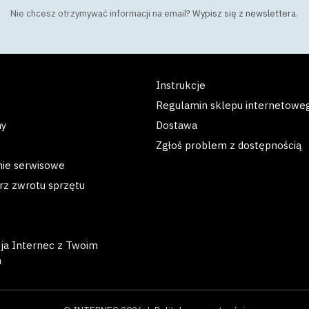
Nie chcesz otrzymywać informacji na email?
Wypisz się z newslettera
.
Instrukcje
Regulamin sklepu internetowe
my
Dostawa
Zgłoś problem z dostępnością
nie serwisowe
rz zwrotu sprzętu
cja Internec z Twoim
m