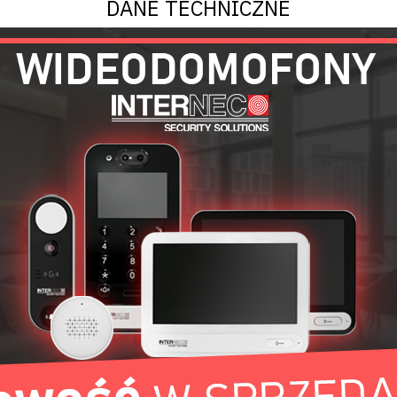
DANE TECHNICZNE
RCA19-2U-120G-T
OGÓLNE
Stal proszkowo malowana
Szary
19" x 2U x 120mm
540 x 400 x 120 mm
Stalflex
POZOSTAŁE
5 kg
1,45 zł