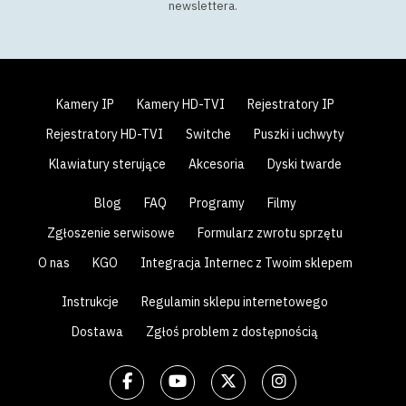
newslettera
.
Kamery IP
Kamery HD-TVI
Rejestratory IP
Rejestratory HD-TVI
Switche
Puszki i uchwyty
Klawiatury sterujące
Akcesoria
Dyski twarde
Blog
FAQ
Programy
Filmy
Zgłoszenie serwisowe
Formularz zwrotu sprzętu
O nas
KGO
Integracja Internec z Twoim sklepem
Instrukcje
Regulamin sklepu internetowego
Dostawa
Zgłoś problem z dostępnością