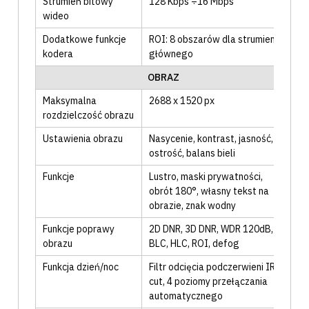
Strumień bitowy
128 Kbps ÷16 Mbps
wideo
Dodatkowe funkcje
ROI: 8 obszarów dla strumienia
kodera
głównego
OBRAZ
Maksymalna
2688 x 1520 px
rozdzielczość obrazu
Ustawienia obrazu
Nasycenie
, kontrast
, jasność
,
ostrość
, balans bieli
Funkcje
Lustro
, maski prywatności
,
obrót 180°
, własny tekst na
obrazie
, znak wodny
Funkcje poprawy
2D DNR
, 3D DNR
, WDR 120dB
,
obrazu
BLC
, HLC
, ROI
, defog
Funkcja dzień/noc
Filtr odcięcia podczerwieni IR
cut
, 4 poziomy przełączania
automatycznego