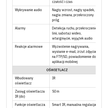
czułość i czas
Wykrywanie audio
Nagły wzrost
, nagły spadek
,
nagła zmiana
, przekroczony
próg
Alarmy
Detekcja ruchu
, przekroczenie
linii
, sabotaż wideo
,
wtargnięcie
, wyjątek audio
Reakcje alarmowe
Wyzwolenie nagrywania
,
wysłanie e-mail
, zrzut zdjęcia
na FTP/SD
, powiadomienie do
aplikacji mobilnej
OŚWIETLACZ
Wbudowany
IR
oświetlacz
Zasięg oświetlacza
50
m
IR (do)
Funkcje oświetlacza
Smart IR
, manualna regulacja