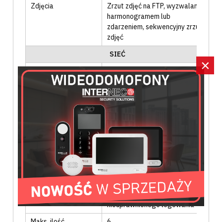
Zdjęcia
Zrzut zdjęć na FTP
, wyzwalanie
harmonogramem lub
zdarzeniem
, sekwencyjny zrzut
zdjęć
SIEĆ
×
Interfejs
RJ45 10M / 100M Ethernet
komunikacyjny
Protokoły
802.1x
, ARP
, DDNS
, DHCP
, DNS
,
FTP
, HTTP
, HTTPS
, ICMP
, IGMP
,
IPv4
, NTP
, RTP
, RTCP
, RTMP
,
RTSP
, SSL
, SMTP
, TCP/IP
, UDP
,
UPnP
Zgodne systemy
Protokół własny
, ONVIF
Bezpieczeństwo
Ochrona hasłem
, możliwość
definiowania użytkowników
,
filtr adresów IP
, blokada
nieuprawnionego logowania
Maks. ilość
6