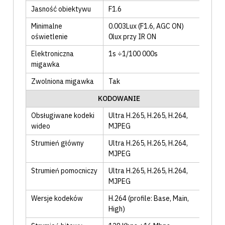
Jasność obiektywu
F1.6
Minimalne
0.003Lux (F1.6, AGC ON)
oświetlenie
0lux przy IR ON
Elektroniczna
1s ÷1/100 000s
migawka
Zwolniona migawka
Tak
KODOWANIE
Obsługiwane kodeki
Ultra H.265
, H.265
, H.264
,
wideo
MJPEG
Strumień główny
Ultra H.265
, H.265
, H.264
,
MJPEG
Strumień pomocniczy
Ultra H.265
, H.265
, H.264
,
MJPEG
Wersje kodeków
H.264 (profile: Base, Main,
High)