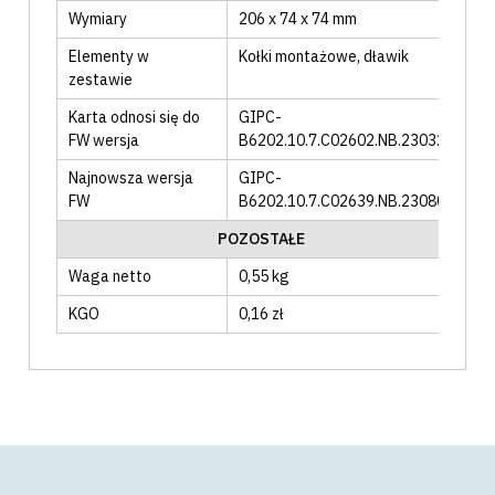
Wymiary
206 x 74 x 74 mm
Elementy w
Kołki montażowe
, dławik
zestawie
Karta odnosi się do
GIPC-
FW wersja
B6202.10.7.C02602.NB.230321
Najnowsza wersja
GIPC-
FW
B6202.10.7.C02639.NB.230801
POZOSTAŁE
Waga netto
0,55 kg
KGO
0,16 zł