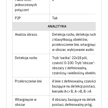
jednoczesnych
połączeń
P2P
Tak
ANALITYKA
Analiza obrazu
Detekcja ruchu
, detekcja ruchu
z klasyfikacją obiektów
,
przekroczenie linii
, wtargnięcie
w obszar
, wykrywanie audio
Detekcja ruchu
Tryb 'siatka': 22x18 pól,
czułość 0-100. Tryb 'obszar': 4
obszary z definiowalną
czułością i wielkością obiektu
Przekroczenie linii
4 linie z definiowalną czułością
,
bazujące na detekcji postaci
,
kierunki A<> B, A->B, B->A
Wtargnięcie w
4 obszary
, bazujące na detekcji
obszar
postaci
, definiowalny próg,