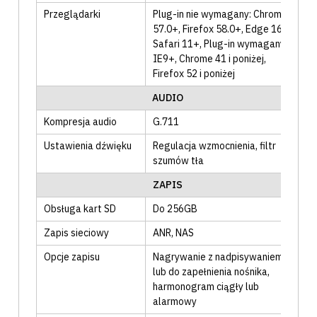
Przeglądarki
Plug-in nie wymagany: Chrome
57.0+, Firefox 58.0+, Edge 16+,
Safari 11+
, Plug-in wymagany:
IE9+, Chrome 41 i poniżej,
Firefox 52 i poniżej
AUDIO
Kompresja audio
G.711
Ustawienia dźwięku
Regulacja wzmocnienia
, filtr
szumów tła
ZAPIS
Obsługa kart SD
Do 256GB
Zapis sieciowy
ANR
, NAS
Opcje zapisu
Nagrywanie z nadpisywaniem
lub do zapełnienia nośnika
,
harmonogram ciągły lub
alarmowy