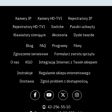
Kamery IP
Kamery HD-TVI
Rejestratory IP
Rejestratory HD-TVI
Switche
Puszki i uchwyty
Klawiatury sterujące
Akcesoria
Dyski twarde
Blog
FAQ
Programy
Filmy
Zgłoszenie serwisowe
Formularz zwrotu sprzętu
O nas
KGO
Integracja Internec z Twoim sklepem
Instrukcje
Regulamin sklepu internetowego
Dostawa
Zgłoś problem z dostępnością
42-256-55-10