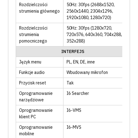
Rozdzielczości
50Hz: 30fps (2688x1520,
strumienia głównego
2560x1440, 2304x1296,
1920x1080, 1280x720)
Rozdzielczości
50Hz: 30fps (1280x720,
strumienia
720x576, 640x360, 704x288,
pomocniczego
352x288)
INTERFEJS
Język menu
PL
, EN
, DE
, inne
Funkcje audio
Wbudowany mikrofon
Przycisk reset
Tak
Oprogramowanie
I6 Searcher
narzędziowe
Oprogramowanie
I6-VMS
klient PC
Oprogramowanie
I6-MVS
mobilne