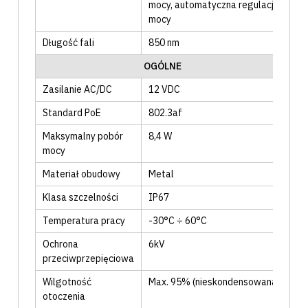
mocy
, automatyczna regulacja
mocy
Długość fali
850
nm
OGÓLNE
Zasilanie AC/DC
12 VDC
Standard PoE
802.3af
Maksymalny pobór
8,4
W
mocy
Materiał obudowy
Metal
Klasa szczelności
IP67
Temperatura pracy
-30°C ÷ 60°C
Ochrona
6kV
przeciwprzepięciowa
Wilgotność
Max. 95% (nieskondensowana)
otoczenia