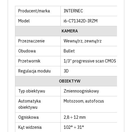
Producent/marka
INTERNEC
Model
i6-C71342D-IRZM
KAMERA
Przeznaczenie
Wewnątrz
, zewnątrz
Obudowa
Bullet
Przetwornik
1/3” progressive scan CMOS
Regulacja modułu
3D
OBIEKTYW
Typ obiektywu
Zmiennoogniskowy
Automatyka
Motozoom
, autofocus
obiektywu
Ogniskowa
2,8 ÷ 12 mm
Kąt widzenia
102° ÷ 31°