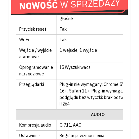
Język menu
PL
, EN
, DE
, RUS
, inne
Funkcje audio
1 wejście
, 1 wyjście
, wbudowany mikrofo
głośnik
Przycisk reset
Tak
Wi-Fi
Tak
Wejście / wyjście
1 wejście
, 1 wyjście
alarmowe
Oprogramowanie
I5 Wyszukiwacz
narzędziowe
Przeglądarki
Plug-in nie wymagany: Chrome 57.0+, Fir
16+, Safari 11+
, Plug-in wymagany: IE9+
podglądu bez wtyczki: brak odtwarzania
H264
AUDIO
Kompresja audio
G.711
, AAC
Ustawienia
Regulacja wzmocnienia