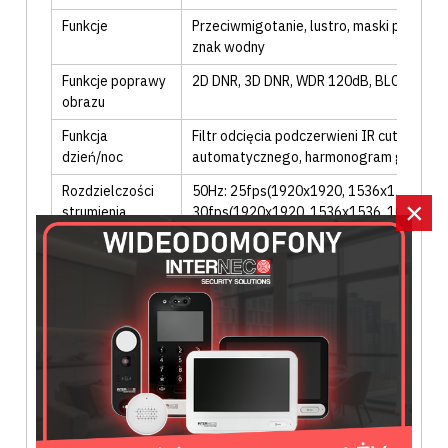
Funkcje
Przeciwmigotanie
, lustro
, maski prywatn
znak wodny
Funkcje poprawy
2D DNR
, 3D DNR
, WDR 120dB
, BLC
, HLC
, 
obrazu
Funkcja
Filtr odcięcia podczerwieni IR cut
, 7 poz
dzień/noc
automatycznego
, harmonogram godzino
Rozdzielczości
50Hz: 25fps(1920x1920, 1536x1536, 10
×
strumienia
30fps(1920x1920, 1536x1536, 1024x10
głównego
Rozdzielczości
50Hz: 25fps(1024x1024, 720x720, 512x5
strumienia
30fps(1024x1024, 720x720, 512x512)
pomocniczego
Rozdzielczości
50Hz: 25fps(1024x1024, 720x720, 512x5
strumienia
30fps(1024x1024, 720x720, 512x512)
trzeciego
INTERFEJS