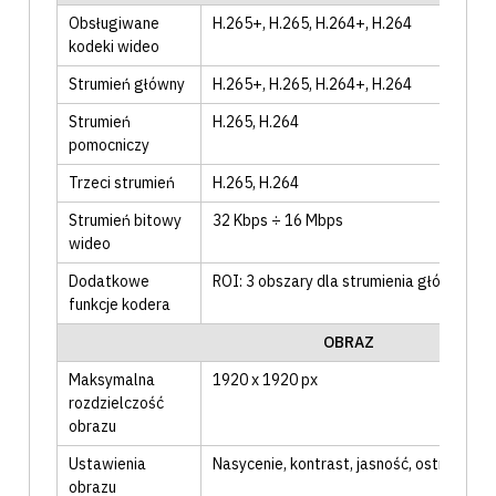
Obsługiwane
H.265+
, H.265
, H.264+
, H.264
kodeki wideo
Strumień główny
H.265+
, H.265
, H.264+
, H.264
Strumień
H.265
, H.264
pomocniczy
Trzeci strumień
H.265
, H.264
Strumień bitowy
32 Kbps ÷ 16 Mbps
wideo
Dodatkowe
ROI: 3 obszary dla strumienia głównego
funkcje kodera
OBRAZ
Maksymalna
1920 x 1920 px
rozdzielczość
obrazu
Ustawienia
Nasycenie
, kontrast
, jasność
, ostrość
, ba
obrazu