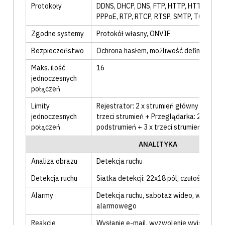
Protokoły
DDNS
, DHCP
, DNS
, FTP
, HTTP
, HTTPS
, IC
PPPoE
, RTP
, RTCP
, RTSP
, SMTP
, TCP/IP
, 
Zgodne systemy
Protokół własny
, ONVIF
Bezpieczeństwo
Ochrona hasłem
, możliwość definiowani
Maks. ilość
16
jednoczesnych
połączeń
Limity
Rejestrator: 2 x strumień główny + 3 x p
jednoczesnych
trzeci strumień + Przeglądarka: 2 x stru
połączeń
podstrumień + 3 x trzeci strumień
ANALITYKA
Analiza obrazu
Detekcja ruchu
Detekcja ruchu
Siatka detekcji: 22x18 pól, czułość 0-10.
Alarmy
Detekcja ruchu
, sabotaż wideo
, wyzwolen
alarmowego
Reakcje
Wysłanie e-mail
, wyzwolenie wyjścia a