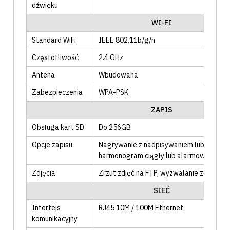
dźwięku
WI-FI
Standard WiFi
IEEE 802.11b/g/n
Częstotliwość
2.4 GHz
Antena
Wbudowana
Zabezpieczenia
WPA-PSK
ZAPIS
Obsługa kart SD
Do 256GB
Opcje zapisu
Nagrywanie z nadpisywaniem lub do zape
harmonogram ciągły lub alarmowy
Zdjęcia
Zrzut zdjęć na FTP
, wyzwalanie zdarzeni
SIEĆ
Interfejs
RJ45 10M / 100M Ethernet
komunikacyjny