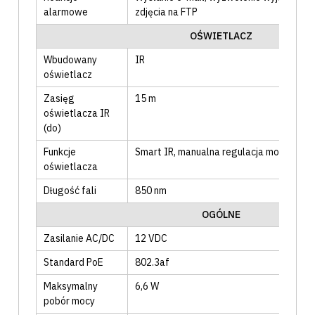
alarmowe
zdjęcia na FTP
OŚWIETLACZ
Wbudowany
IR
oświetlacz
Zasięg
15
m
oświetlacza IR
(do)
Funkcje
Smart IR
, manualna regulacja mocy
oświetlacza
Długość fali
850
nm
OGÓLNE
Zasilanie AC/DC
12 VDC
Standard PoE
802.3af
Maksymalny
6,6
W
pobór mocy