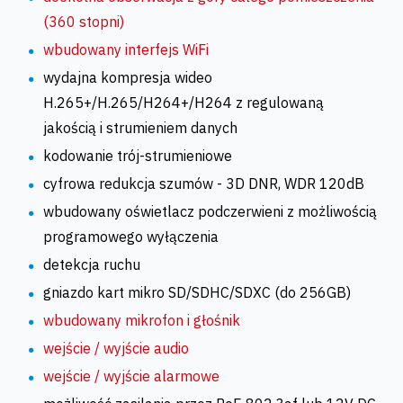
(360 stopni)
wbudowany interfejs WiFi
wydajna kompresja wideo
H.265+/H.265/H264+/H264 z regulowaną
jakością i strumieniem danych
kodowanie trój-strumieniowe
cyfrowa redukcja szumów - 3D DNR, WDR 120dB
wbudowany oświetlacz podczerwieni z możliwością
programowego wyłączenia
detekcja ruchu
gniazdo kart mikro SD/SDHC/SDXC (do 256GB)
wbudowany mikrofon i głośnik
wejście / wyjście audio
wejście / wyjście alarmowe