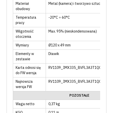
Materiał
Metal (kamera) i tworzywo sztuczne (p
obudowy
Temperatura
-20°C ÷ 60°C
pracy
Wilgotność
Max. 95% (nieskondensowana)
otoczenia
Wymiary
Ø120 x 49 mm
Elementy w
Dławik
zestawie
Karta odnosi się
RV1109_IMX335_BVFL3A3T1Q0_W_E000
do FW wersja
Najnowsza
RV1109_IMX335_BVFL3A3T1Q0_W_E000
wersja FW
POZOSTAŁE
Waga netto
0,37 kg
KGO
0,11 zł