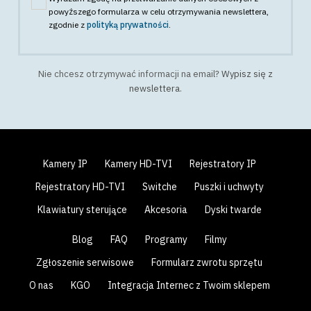
powyższego formularza w celu otrzymywania newslettera
,
zgodnie z
polityką prywatności
.
Nie chcesz otrzymywać informacji na email?
Wypisz się z
newslettera
.
Kamery IP
Kamery HD-TVI
Rejestratory IP
Rejestratory HD-TVI
Switche
Puszki i uchwyty
Klawiatury sterujące
Akcesoria
Dyski twarde
Blog
FAQ
Programy
Filmy
Zgłoszenie serwisowe
Formularz zwrotu sprzętu
O nas
KGO
Integracja Internec z Twoim sklepem