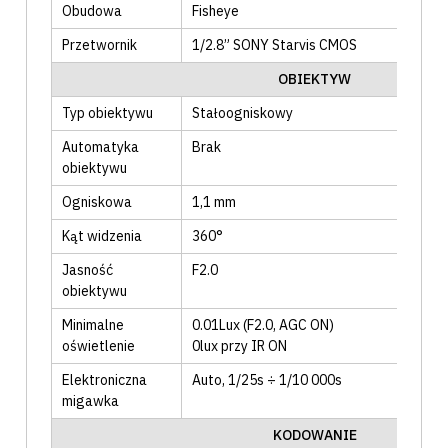
Obudowa
Fisheye
Przetwornik
1/2.8” SONY Starvis CMOS
OBIEKTYW
Typ obiektywu
Stałoogniskowy
Automatyka
Brak
obiektywu
Ogniskowa
1,1 mm
Kąt widzenia
360°
Jasność
F2.0
obiektywu
Minimalne
0.01Lux (F2.0, AGC ON)
oświetlenie
0lux przy IR ON
Elektroniczna
Auto
, 1/25s ÷ 1/10 000s
migawka
KODOWANIE