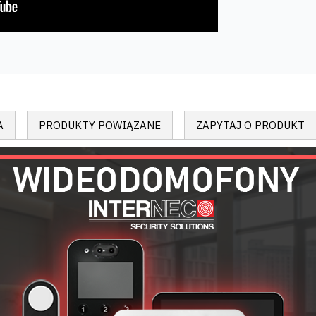
A
PRODUKTY POWIĄZANE
ZAPYTAJ O PRODUKT
DANE TECHNICZNE
INTERNEC
i6-C55650D-LM 2.8mm
KAMERA
Wewnątrz
, zewnątrz