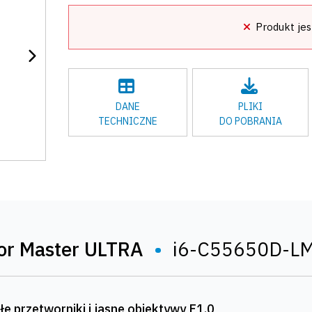
Produkt jes
DANE
PLIKI
TECHNICZNE
DO POBRANIA
or Master ULTRA
•
i6-C55650D-L
ułe przetworniki i jasne obiektywy F1.0