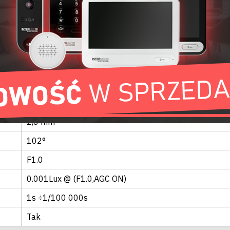
Kopuła
1/2,7” Progressive Scan CMOS
3D
OBIEKTYW
Stałoogniskowy
Brak
2,8 mm
102°
F1.0
0.001Lux @ (F1.0,AGC ON)
1s ÷1/100 000s
Tak