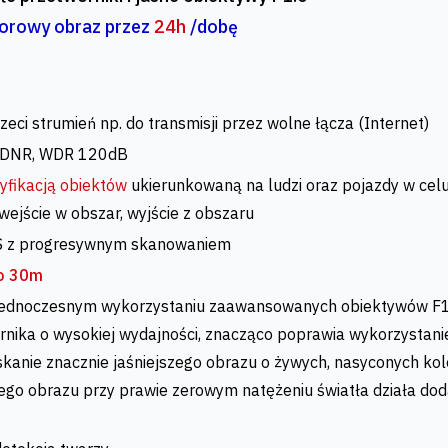
lorowy obraz przez
24h
/dobę
zeci strumień np. do transmisji przez wolne łącza (Internet)
D DNR, WDR 120dB
fikacją obiektów
ukierunkowaną na ludzi oraz pojazdy w celu
, wejście w obszar, wyjście z obszaru
OS z progresywnym skanowaniem
o 30m
y jednoczesnym wykorzystaniu zaawansowanych obiektywów F1.
wornika o wysokiej wydajności, znacząco poprawia wykorzystani
kanie znacznie jaśniejszego obrazu o żywych, nasyconych kol
go obrazu przy prawie zerowym natężeniu światła działa do