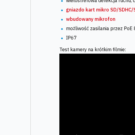
wielostrefowa detekcja ruchu, 
gniazdo kart mikro SD/SDHC/
wbudowany mikrofon
możliwość zasilania przez PoE
IP67
Test kamery na krótkim filmie: