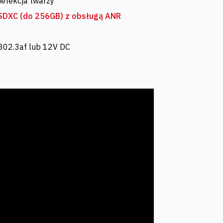
detekcja twarzy
SDXC (do 256GB) z obsługą ANR
 802.3af lub 12V DC