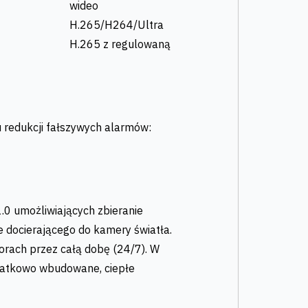
wideo
H.265/H264/Ultra
H.265 z regulowaną
 redukcji fałszywych alarmów:
0 umożliwiających zbieranie
e docierającego do kamery światła.
orach przez całą dobę (24/7). W
datkowo wbudowane, ciepłe