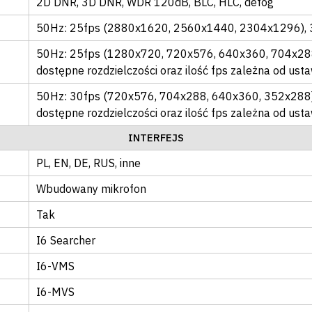
2D DNR
, 3D DNR
, WDR 120dB
, BLC
, HLC
, defog
50Hz: 25fps (2880x1620, 2560x1440, 2304x1296), 
50Hz: 25fps (1280x720, 720x576, 640x360, 704x28
dostępne rozdzielczości oraz ilość fps zależna od ust
50Hz: 30fps (720x576, 704x288, 640x360, 352x288
dostępne rozdzielczości oraz ilość fps zależna od us
INTERFEJS
PL
, EN
, DE
, RUS
, inne
Wbudowany mikrofon
Tak
I6 Searcher
I6-VMS
I6-MVS