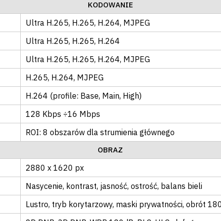
KODOWANIE
Ultra H.265
, H.265
, H.264
, MJPEG
Ultra H.265
, H.265
, H.264
Ultra H.265
, H.265
, H.264
, MJPEG
H.265
, H.264
, MJPEG
H.264 (profile: Base, Main, High)
128 Kbps ÷16 Mbps
ROI: 8 obszarów dla strumienia głównego
OBRAZ
2880 x 1620 px
Nasycenie
, kontrast
, jasność
, ostrość
, balans bieli
Lustro
, tryb korytarzowy
, maski prywatności
, obrót 18