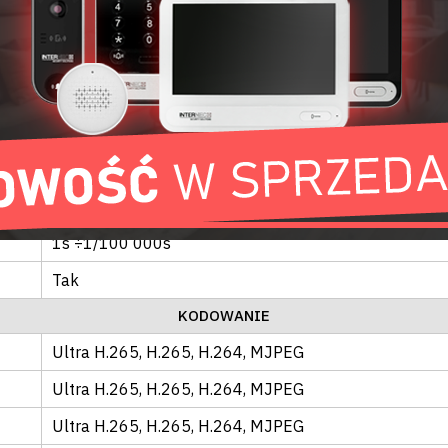
Brak
4 mm
79,7°
F1.6
0.005Lux (F1.6, AGC ON)
0lux przy IR ON
1s ÷1/100 000s
Tak
KODOWANIE
Ultra H.265
, H.265
, H.264
, MJPEG
Ultra H.265
, H.265
, H.264
, MJPEG
Ultra H.265
, H.265
, H.264
, MJPEG