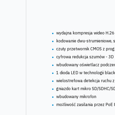
wydajna kompresja wideo H.265
kodowanie dwu-strumieniowe, st
czuły przetwornik CMOS z pr
cyfrowa redukcja szumów - 3
wbudowany oświetlacz podczer
1 dioda LED w technologii black
wielostrefowa detekcja ruchu z
gniazdo kart mikro SD/SDHC/S
wbudowany mikrofon
możliwość zasilania przez PoE