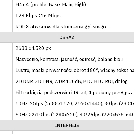
H.264 (profile: Base, Main, High)
128 Kbps ÷16 Mbps
ROI: 8 obszarów dla strumienia głównego
OBRAZ
2688 x 1520 px
Nasycenie
, kontrast
, jasność
, ostrość
, balans bieli
Lustro
, maski prywatności
, obrót 180°
, własny tekst n
2D DNR
, 3D DNR
, WDR 120dB
, BLC
, HLC
, ROI
, defog
Filtr odcięcia podczerwieni IR cut
, 4 poziomy przełącz
50Hz: 25fps (2688x1520, 2560x1440), 30fps (2304
50Hz 22/10fps (1280x720), 30/25fps (720x576, 64
INTERFEJS