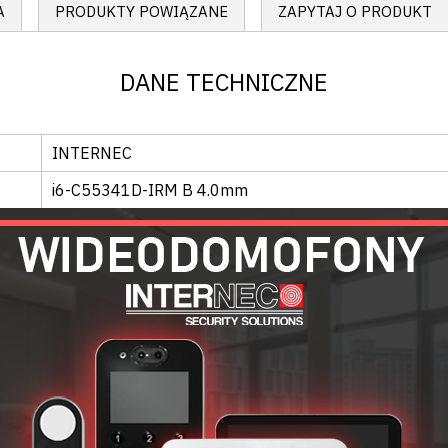
A
PRODUKTY POWIĄZANE
ZAPYTAJ O PRODUKT
DANE TECHNICZNE
INTERNEC
i6-C55341D-IRM B 4.0mm
KAMERA
Wewnątrz
, zewnątrz
Kopuła
1/3” progressive scan CMOS
3D
OBIEKTYW
Stałoogniskowy