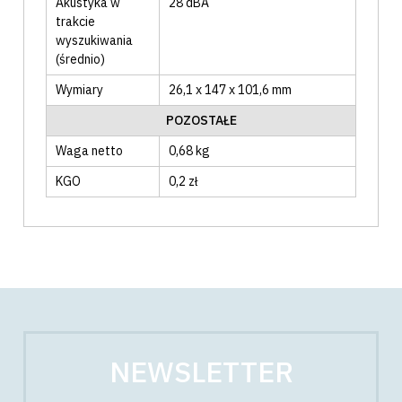
Akustyka w
28
dBA
trakcie
wyszukiwania
(średnio)
Wymiary
26,1 x 147 x 101,6 mm
POZOSTAŁE
Waga netto
0,68 kg
KGO
0,2 zł
NEWSLETTER