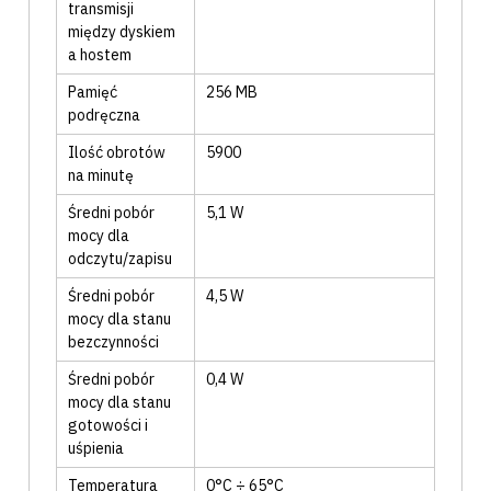
transmisji
między dyskiem
a hostem
Pamięć
256
MB
podręczna
Ilość obrotów
5900
na minutę
Średni pobór
5,1
W
mocy dla
odczytu/zapisu
Średni pobór
4,5
W
mocy dla stanu
bezczynności
Średni pobór
0,4
W
mocy dla stanu
gotowości i
uśpienia
Temperatura
0°C ÷ 65°C