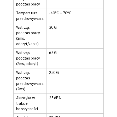
podczas pracy
Temperatura
-40°C ÷ 70°C
przechowywania
Wstrząs
30
G
podczas pracy
(2ms,
odczyt/zapis)
Wstrząs
65
G
podczas pracy
(2ms, odczyt)
Wstrząs
250
G
podczas
przechowywania
(2ms)
Akustyka w
25
dBA
trakcie
bezczynności