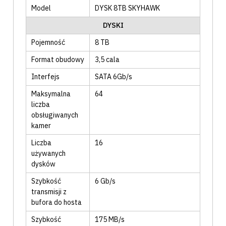
Model
DYSK 8TB SKYHAWK
DYSKI
Pojemność
8
TB
Format obudowy
3,5
cala
Interfejs
SATA 6Gb/s
Maksymalna
64
liczba
obsługiwanych
kamer
Liczba
16
używanych
dysków
Szybkość
6
Gb/s
transmisji z
bufora do hosta
Szybkość
175
MB/s