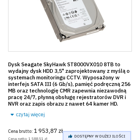
Dysk Seagate SkyHawk ST8000VX010 8TB to
wydajny dysk HDD 3,5" zaprojektowany z myślą o
systemach monitoringu CCTV. Wyposażony w
interfejs SATA III (6 Gb/s), pamięć podręczną 256
MB oraz technologię CMR zapewnia niezawodną
pracę 24/7, płynną obsługę rejestratorów DVR i
NVR oraz zapis obrazu z nawet 64 kamer HD.
czytaj więcej
1 953,87 zł
Cena brutto:
DOSTĘPNY W DUŻEJ ILOŚCI
Cena netto:
1 588,51 zł