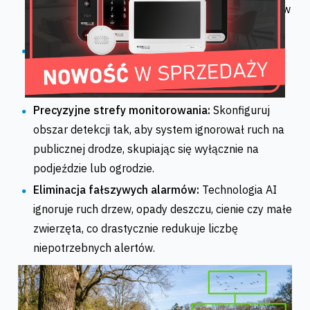
karcie pamięci lub dysku, nagrywając obraz tylko w
momentach wykrycia ruchu.
Intuicyjne przeszukiwanie:
Błyskawicznie filtruj
zgromadzony materiał, aby wyświetlić wyłącznie
fragmenty zawierające ruch osób lub pojazdów.
Precyzyjne strefy monitorowania:
Skonfiguruj
obszar detekcji tak, aby system ignorował ruch na
publicznej drodze, skupiając się wyłącznie na
podjeździe lub ogrodzie.
Eliminacja fałszywych alarmów:
Technologia AI
ignoruje ruch drzew, opady deszczu, cienie czy małe
zwierzęta, co drastycznie redukuje liczbę
niepotrzebnych alertów.