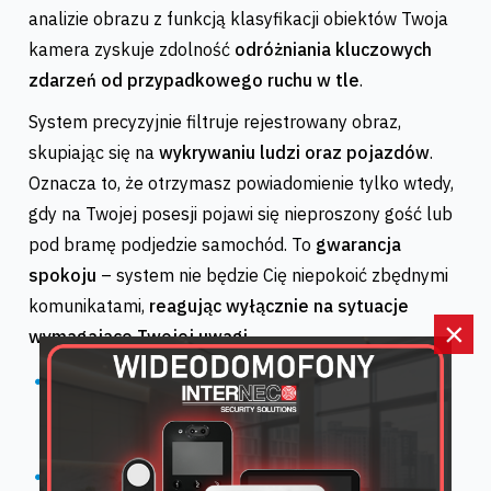
analizie obrazu z funkcją klasyfikacji obiektów Twoja
kamera zyskuje zdolność
odróżniania kluczowych
zdarzeń od przypadkowego ruchu w tle
.
System precyzyjnie filtruje rejestrowany obraz,
skupiając się na
wykrywaniu ludzi oraz pojazdów
.
Oznacza to, że otrzymasz powiadomienie tylko wtedy,
gdy na Twojej posesji pojawi się nieproszony gość lub
pod bramę podjedzie samochód. To
gwarancja
spokoju
– system nie będzie Cię niepokoić zbędnymi
komunikatami,
reagując wyłącznie na sytuacje
×
wymagające Twojej uwagi
.
Alerty w czasie rzeczywistym:
Otrzymuj
natychmiastowe powiadomienia PUSH o każdej
nieoczekiwanej aktywności na Twoim terenie.
Optymalizacja zapisu:
Oszczędzaj przestrzeń na