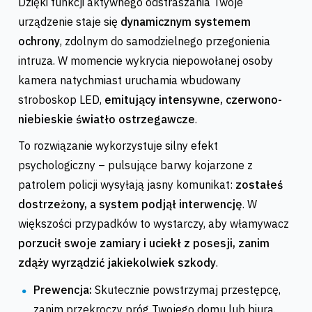
Dzięki funkcji aktywnego odstraszania Twoje
urządzenie staje się
dynamicznym systemem
ochrony
, zdolnym do samodzielnego przegonienia
intruza. W momencie wykrycia niepowołanej osoby
kamera natychmiast uruchamia wbudowany
stroboskop LED,
emitujący intensywne, czerwono-
niebieskie światło ostrzegawcze
.
To rozwiązanie wykorzystuje silny efekt
psychologiczny – pulsujące barwy kojarzone z
patrolem policji wysyłają jasny komunikat:
zostałeś
dostrzeżony, a system podjął interwencję
. W
większości przypadków to wystarczy, aby włamywacz
porzucił swoje zamiary i uciekł z posesji, zanim
zdąży wyrządzić jakiekolwiek szkody
.
Prewencja:
Skutecznie powstrzymaj przestępcę,
zanim przekroczy próg Twojego domu lub biura.