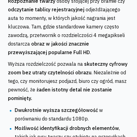
Rozpoznanie twarzy
osoby stojącej przy bramie czy
odczytanie tablicy rejestracyjnej
odjeżdżającego
auta to momenty, w których jakość nagrania jest
kluczowa. Tam, gdzie standardowe kamery często
zawodzą, przetwornik o rozdzielczości 4 megapikseli
dostarcza
obraz w jakości znacznie
przewyższającej popularne Full HD
.
Wyższa rozdzielczość pozwala na
skuteczny cyfrowy
zoom bez utraty czytelności obrazu
. Niezależnie od
tego, czy monitorujesz podjazd, biuro czy ogród, masz
pewność, że
żaden istotny detal nie zostanie
pominięty.
Dwukrotnie wyższa szczegółowość
w
porównaniu do standardu 1080p.
Możliwość identyfikacji drobnych elementów
,
takich jak rysy twarzy czy etykiety na przesyłkach.