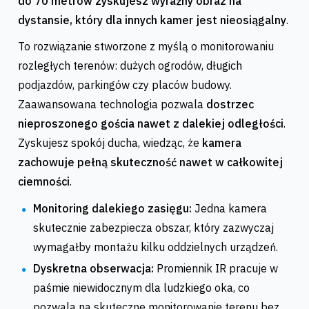
do 70 metrów zyskujesz wyraźny obraz na
dystansie, który dla innych kamer jest nieosiągalny
.
To rozwiązanie stworzone z myślą o monitorowaniu
rozległych terenów: dużych ogrodów, długich
podjazdów, parkingów czy placów budowy.
Zaawansowana technologia pozwala
dostrzec
nieproszonego gościa nawet z dalekiej odległości
.
Zyskujesz spokój ducha, wiedząc, że
kamera
zachowuje pełną skuteczność nawet w całkowitej
ciemności
.
Monitoring dalekiego zasięgu:
Jedna kamera
skutecznie zabezpiecza obszar, który zazwyczaj
wymagałby montażu kilku oddzielnych urządzeń.
Dyskretna obserwacja:
Promiennik IR pracuje w
paśmie niewidocznym dla ludzkiego oka, co
pozwala na skuteczne monitorowanie terenu bez