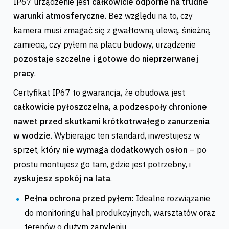
IP67 urządzenie jest
całkowicie odporne na trudne
warunki atmosferyczne
. Bez względu na to, czy
kamera musi zmagać się z gwałtowną ulewą, śnieżną
zamiecią, czy pyłem na placu budowy, urządzenie
pozostaje szczelne i gotowe do nieprzerwanej
pracy
.
Certyfikat IP67 to gwarancja, że obudowa jest
całkowicie pyłoszczelna, a podzespoły chronione
nawet przed skutkami krótkotrwałego zanurzenia
w wodzie
. Wybierając ten standard, inwestujesz w
sprzęt, który
nie wymaga dodatkowych osłon
– po
prostu montujesz go tam, gdzie jest potrzebny, i
zyskujesz spokój na lata
.
Pełna ochrona przed pyłem:
Idealne rozwiązanie
do monitoringu hal produkcyjnych, warsztatów oraz
terenów o dużym zapyleniu.