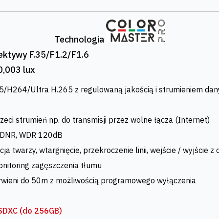
Technologia
biektywy F.35/F1.2/F1.6
0,003 lux
/H264/Ultra H.265 z regulowaną jakością i strumieniem dan
zeci strumień np. do transmisji przez wolne łącza (Internet)
D DNR, WDR 120dB
ja twarzy, wtargnięcie, przekroczenie linii, wejście / wyjście 
monitoring zagęszczenia tłumu
wieni do 50m z możliwością programowego wyłączenia
SDXC (do 256GB)