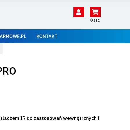
0 szt.
ARMOWE.PL
KONTAKT
PRO
etlaczem IR do zastosowań wewnętrznych i