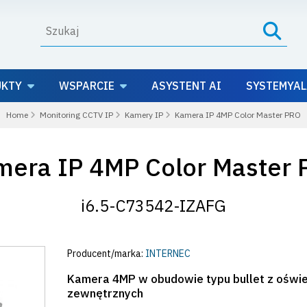
UKTY
WSPARCIE
ASYSTENT AI
SYSTEMYAL
Home
Monitoring CCTV IP
Kamery IP
Kamera IP 4MP Color Master PRO
era IP 4MP Color Master 
i6.5-C73542-IZAFG
Producent/marka:
INTERNEC
Kamera 4MP w obudowie typu bullet z oświ
zewnętrznych