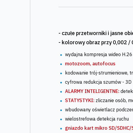
- czułe przetworniki i jasne o
- kolorowy obraz przy 0,002 / 
wydajna kompresja wideo H.265
motozoom, autofocus
kodowanie trój-strumieniowe, tr
cyfrowa redukcja szumów - 3
ALARMY INTELIGENTNE:
detekc
STATYSTYKI:
zliczanie osób, 
wbudowany oświetlacz podczer
wielostrefowa detekcja ruchu
gniazdo kart mikro SD/SDHC/