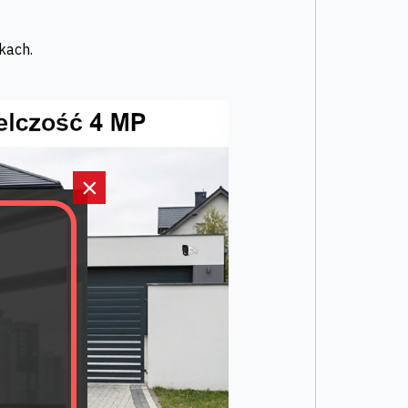
łkach.
×