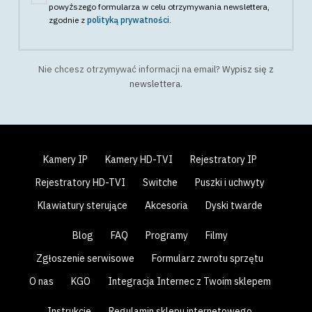
powyższego formularza w celu otrzymywania newslettera
,
zgodnie z
polityką prywatności
.
Nie chcesz otrzymywać informacji na email?
Wypisz się z
newslettera
.
Kamery IP
Kamery HD-TVI
Rejestratory IP
Rejestratory HD-TVI
Switche
Puszki i uchwyty
Klawiatury sterujące
Akcesoria
Dyski twarde
Blog
FAQ
Programy
Filmy
Zgłoszenie serwisowe
Formularz zwrotu sprzętu
O nas
KGO
Integracja Internec z Twoim sklepem
Instrukcje
Regulamin sklepu internetowego