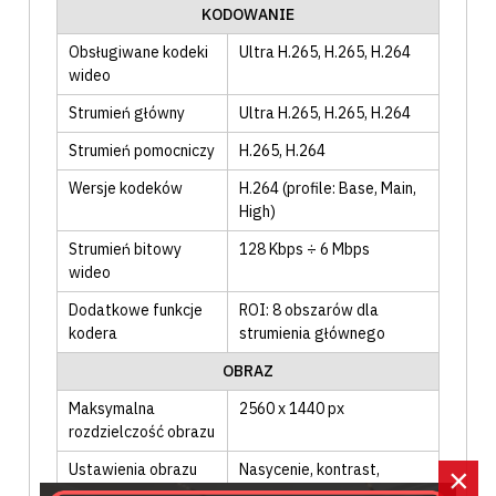
KODOWANIE
Obsługiwane kodeki
Ultra H.265
, H.265
, H.264
wideo
Strumień główny
Ultra H.265
, H.265
, H.264
Strumień pomocniczy
H.265
, H.264
Wersje kodeków
H.264 (profile: Base, Main,
High)
Strumień bitowy
128 Kbps ÷ 6 Mbps
wideo
Dodatkowe funkcje
ROI: 8 obszarów dla
kodera
strumienia głównego
OBRAZ
Maksymalna
2560 x 1440 px
rozdzielczość obrazu
Ustawienia obrazu
Nasycenie
, kontrast
,
×
jasność
, ostrość
, balans