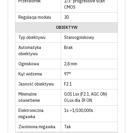
Przetwornik
1/3” progressive scan
CMOS
Regulacja modułu
3D
OBIEKTYW
Typ obiektywu
Stałoogniskowy
Automatyka
Brak
obiektywu
Ogniskowa
2,8 mm
Kąt widzenia
97°
Jasność obiektywu
F2.1
Minimalne
0,01 Lux (F2.1, AGC ON)
oświetlenie
0 Lux dla IR ON
Elektroniczna
1s ÷1/100,000s
migawka
Zwolniona migawka
Tak