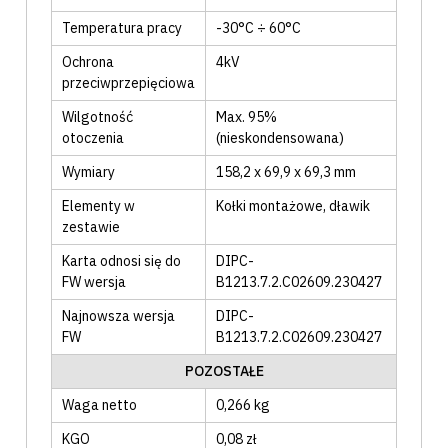
Temperatura pracy
-30°C ÷ 60°C
Ochrona
4kV
przeciwprzepięciowa
Wilgotność
Max. 95%
otoczenia
(nieskondensowana)
Wymiary
158,2 x 69,9 x 69,3 mm
Elementy w
Kołki montażowe
, dławik
zestawie
Karta odnosi się do
DIPC-
FW wersja
B1213.7.2.C02609.230427
Najnowsza wersja
DIPC-
FW
B1213.7.2.C02609.230427
POZOSTAŁE
Waga netto
0,266 kg
KGO
0,08 zł