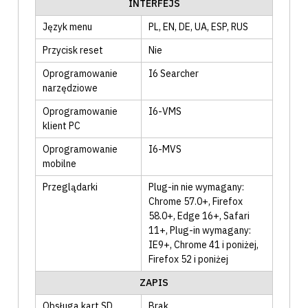
INTERFEJS
Język menu
PL
, EN
, DE
, UA
, ESP
, RUS
Przycisk reset
Nie
Oprogramowanie
I6 Searcher
narzędziowe
Oprogramowanie
I6-VMS
klient PC
Oprogramowanie
I6-MVS
mobilne
Przeglądarki
Plug-in nie wymagany:
Chrome 57.0+, Firefox
58.0+, Edge 16+, Safari
11+
, Plug-in wymagany:
IE9+, Chrome 41 i poniżej,
Firefox 52 i poniżej
ZAPIS
Obsługa kart SD
Brak