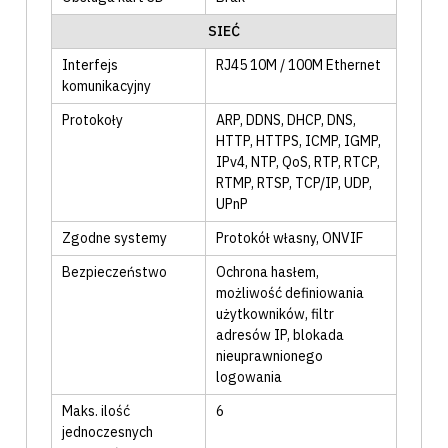
SIEĆ
Interfejs
RJ45 10M / 100M Ethernet
komunikacyjny
Protokoły
ARP
, DDNS
, DHCP
, DNS
,
HTTP
, HTTPS
, ICMP
, IGMP
,
IPv4
, NTP
, QoS
, RTP
, RTCP
,
RTMP
, RTSP
, TCP/IP
, UDP
,
UPnP
Zgodne systemy
Protokół własny
, ONVIF
Bezpieczeństwo
Ochrona hasłem
,
możliwość definiowania
użytkowników
, filtr
adresów IP
, blokada
nieuprawnionego
logowania
Maks. ilość
6
jednoczesnych