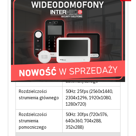
bieli
Funkcje
Przeciwmigotanie
, lustro
,
maski prywatności
, obrót
180°
, własny tekst na
obrazie
Funkcje poprawy
2D DNR
, 3D DNR
, DWDR
,
obrazu
BLC
, HLC
, defog
Funkcja dzień/noc
Filtr odcięcia podczerwieni
IR cut
, 4 poziomy
przełączania
automatycznego
Rozdzielczości
50Hz: 25fps (2560x1440,
strumienia głównego
2304x1296, 1920x1080,
1280x720)
Rozdzielczości
50Hz: 30fps (720x576,
strumienia
640x360, 704x288,
pomocniczego
352x288)