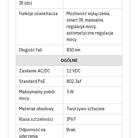
IR (do)
Funkcje oświetlacza
Możliwość wyłączenia
,
smart IR
, manualna
regulacja mocy
,
automatyczna regulacja
mocy
Długość fali
850
nm
OGÓLNE
Zasilanie AC/DC
12 VDC
Standard PoE
802.3af
Maksymalny pobór
5
W
mocy
Materiał obudowy
Tworzywo sztuczne
Klasa szczelności
IP67
Odporność na
Brak
uderzenia