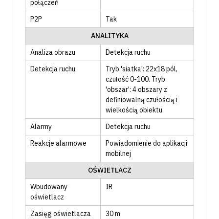
połączeń
P2P
Tak
ANALITYKA
Analiza obrazu
Detekcja ruchu
Detekcja ruchu
Tryb 'siatka': 22x18 pól,
czułość 0-100. Tryb
'obszar': 4 obszary z
definiowalną czułością i
wielkością obiektu
Alarmy
Detekcja ruchu
Reakcje alarmowe
Powiadomienie do aplikacji
mobilnej
OŚWIETLACZ
Wbudowany
IR
oświetlacz
Zasięg oświetlacza
30
m