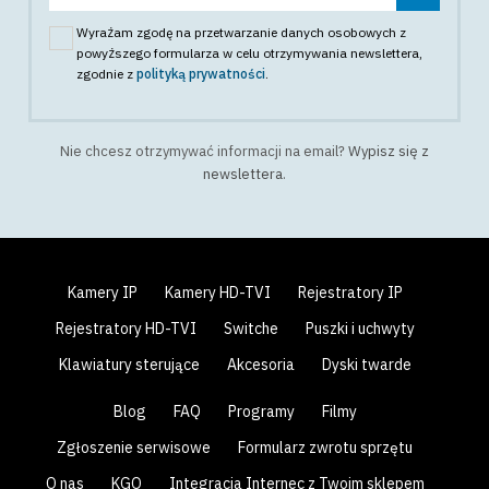
Wyrażam zgodę na przetwarzanie danych osobowych z
powyższego formularza w celu otrzymywania newslettera
,
zgodnie z
polityką prywatności
.
Nie chcesz otrzymywać informacji na email?
Wypisz się z
newslettera
.
Kamery IP
Kamery HD-TVI
Rejestratory IP
Rejestratory HD-TVI
Switche
Puszki i uchwyty
Klawiatury sterujące
Akcesoria
Dyski twarde
Blog
FAQ
Programy
Filmy
Zgłoszenie serwisowe
Formularz zwrotu sprzętu
O nas
KGO
Integracja Internec z Twoim sklepem