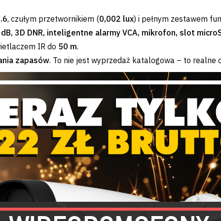
.6
, czułym przetwornikiem (
0,002 lux
) i pełnym zestawem funk
B, 3D DNR, inteligentne alarmy VCA, mikrofon, slot micro
ietlaczem IR do
50 m
.
ania zapasów
. To nie jest wyprzedaż katalogowa – to realne