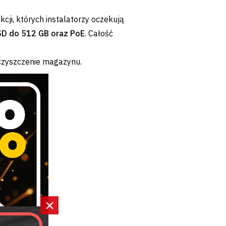
cji, których instalatorzy oczekują
SD do 512 GB oraz PoE
. Całość
 czyszczenie magazynu.
×