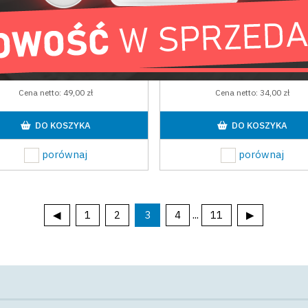
LB4/1,0A/PTC moduł
LB8/1,0A/PTC moduł
bezpiecznikowy
bezpiecznikowy
AWZ575
AWZ579
60,27 zł
41,82 zł
Cena brutto:
Cena brutto:
Cena netto:
49,00 zł
Cena netto:
34,00 zł
DO KOSZYKA
DO KOSZYKA
porównaj
porównaj
...
◀
1
2
3
4
11
▶