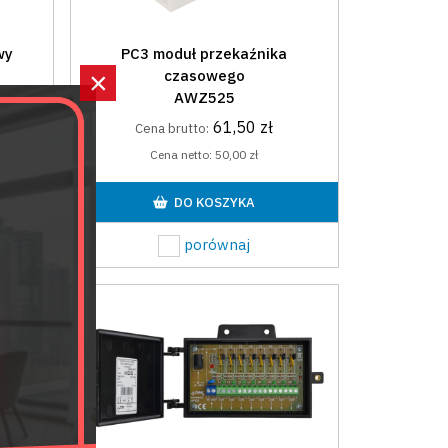
wy
PC3 moduł przekaźnika
×
czasowego
AWZ525
61,50 zł
Cena brutto:
Cena netto:
50,00 zł
DO KOSZYKA
porównaj