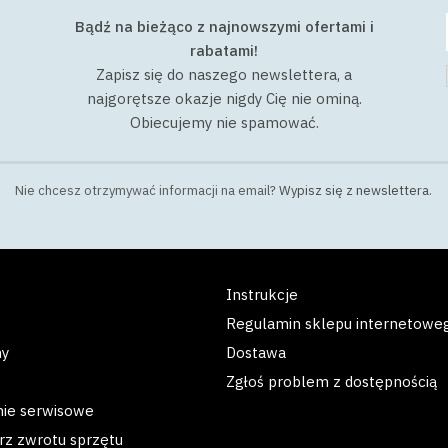
Bądź na bieżąco z najnowszymi ofertami i
rabatami!
Zapisz się do naszego newslettera, a
najgorętsze okazje nigdy Cię nie ominą.
Obiecujemy nie spamować.
Nie chcesz otrzymywać informacji na email?
Wypisz się z newslettera
.
Instrukcje
Regulamin sklepu internetowe
my
Dostawa
Zgłoś problem z dostępnością
nie serwisowe
rz zwrotu sprzętu