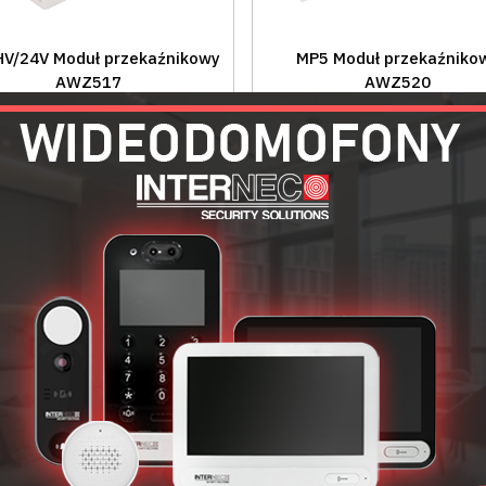
HV/24V Moduł przekaźnikowy
MP5 Moduł przekaźniko
AWZ517
AWZ520
46,74 zł
97,17 zł
Cena brutto:
Cena brutto:
Cena netto:
38,00 zł
Cena netto:
79,00 zł
DO KOSZYKA
DO KOSZYKA
porównaj
porównaj