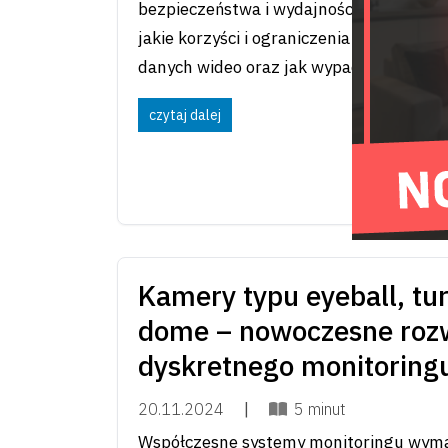
bezpieczeństwa i wydajności – czy jedn
jakie korzyści i ograniczenia niesie ze s
danych wideo oraz jak wypada na tle in
czytaj dalej
Kamery typu eyeball, tur
dome – nowoczesne rozw
dyskretnego monitoring
20.11.2024
|
5 minut
Współczesne systemy monitoringu wyma