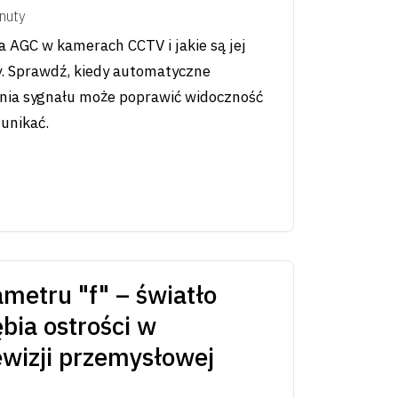
nuty
ja AGC w kamerach CCTV i jakie są jej
y. Sprawdź, kiedy automatyczne
ia sygnału może poprawić widoczność
 unikać.
metru "f" – światło
ębia ostrości w
ewizji przemysłowej