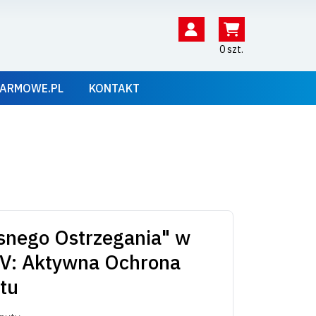
0 szt.
ARMOWE.PL
KONTAKT
snego Ostrzegania" w
V: Aktywna Ochrona
tu