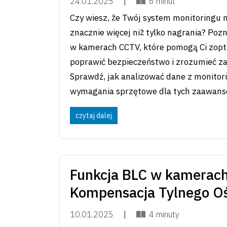
24.01.2025
|
6 minut
Czy wiesz, że Twój system monitoringu 
znacznie więcej niż tylko nagrania? Poz
w kamerach CCTV, które pomogą Ci zopt
poprawić bezpieczeństwo i zrozumieć za
Sprawdź, jak analizować dane z monitori
wymagania sprzętowe dla tych zaawans
czytaj dalej
Funkcja BLC w kamerac
Kompensacja Tylnego Oś
10.01.2025
|
4 minuty