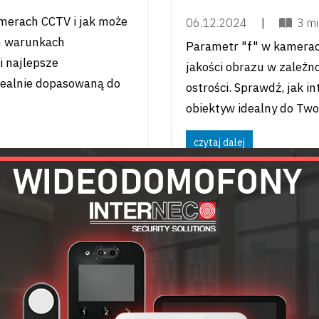
amerach CCTV i jak może
06.12.2024
|
3 mi
h warunkach
Parametr "f" w kamerac
i najlepsze
jakości obrazu w zależno
dealnie dopasowaną do
ostrości. Sprawdź, jak i
obiektyw idealny do Two
czytaj dalej
tosowanie w
Ewolucja CCTV 
 CCTV
monitoringu wi
kierunki
o idealne połączenie
21.11.2024
|
6 mi