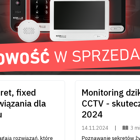
ak na pewno? Sprawdź,
Od prymitywnych kamer
obą RAID 5 w ochronie
systemy sztucznej inteli
nych poziomów RAID.
technologii, która zrew
jak monitorowanie wizyjn
jakie wyzwania niesie pr
czytaj dalej
ret, fixed
Monitoring dzi
iązania dla
CCTV - skutec
u
2024
14.11.2024
|
3 mi
gają rozwiązań, które
Poznawanie sekretów życ