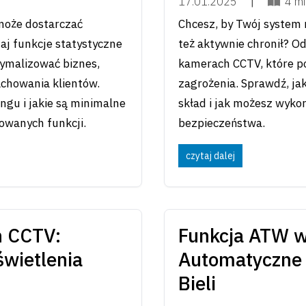
17.01.2025
|
4 mi
może dostarczać
Chcesz, by Twój system m
naj funkcje statystyczne
też aktywnie chronił? O
ymalizować biznes,
kamerach CCTV, które p
chowania klientów.
zagrożenia. Sprawdź, ja
ngu i jakie są minimalne
skład i jak możesz wyko
owanych funkcji.
bezpieczeństwa.
czytaj dalej
h CCTV:
Funkcja ATW 
wietlenia
Automatyczne 
Bieli