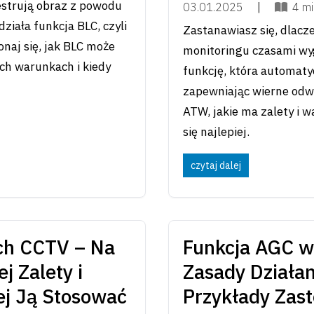
estrują obraz z powodu
03.01.2025
|
4 mi
ziała funkcja BLC, czyli
Zastanawiasz się, dlacz
naj się, jak BLC może
monitoringu czasami wy
ch warunkach i kiedy
funkcję, która automaty
zapewniając wierne odwz
ATW, jakie ma zalety i w
się najlepiej.
czytaj dalej
ch CCTV – Na
Funkcja AGC 
j Zalety i
Zasady Działan
ej Ją Stosować
Przykłady Zas