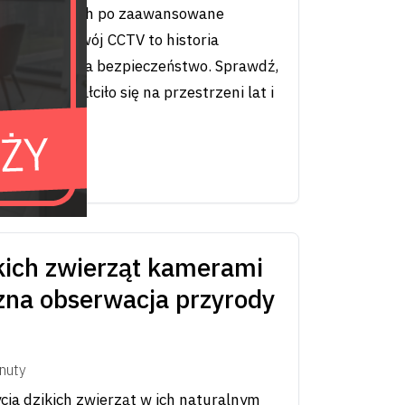
 analogowych po zaawansowane
gencji – rozwój CCTV to historia
olucjonizowała bezpieczeństwo. Sprawdź,
e przekształciło się na przestrzeni lat i
zyszłość.
kich zwierząt kamerami
zna obserwacja przyrody
nuty
ia dzikich zwierząt w ich naturalnym