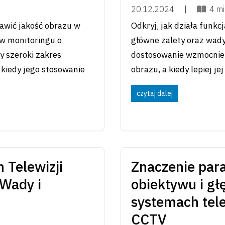
20.12.2024
|
4 mi
awić jakość obrazu w
Odkryj, jak działa funkc
 w monitoringu o
główne zalety oraz wad
y szeroki zakres
dostosowanie wzmocnien
kiedy jego stosowanie
obrazu, a kiedy lepiej jej
czytaj dalej
 Telewizji
Znaczenie para
 Wady i
obiektywu i gł
systemach tel
CCTV