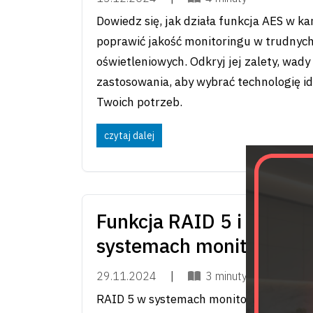
Dowiedz się, jak działa funkcja AES w k
poprawić jakość monitoringu w trudnyc
oświetleniowych. Odkryj jej zalety, wady 
zastosowania, aby wybrać technologię i
Twoich potrzeb.
czytaj dalej
Funkcja RAID 5 i jej zas
systemach monitoringu
29.11.2024
|
3 minuty
RAID 5 w systemach monitoringu CCTV t