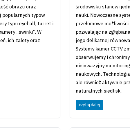
kość obrazu oraz
środowisku stanowi jed
j popularnych typów
nauki. Nowoczesne syst
y typu eyeball, turret i
przełomowe możliwości w
kamery „świnki”. W
pozwalając na zgłębiani
ń, ich zalety oraz
jego delikatnej równowa
Systemy kamer CCTV zmie
obserwujemy i chronimy 
nieinwazyjny monitorin
naukowych. Technologia 
ale również aktywnie prz
naturalnych siedlisk.
czytaj dalej