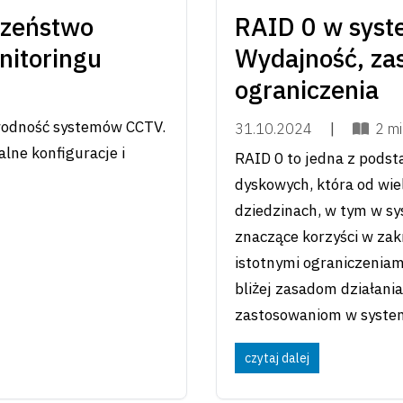
czeństwo
RAID 0 w sys
itoringu
Wydajność, za
ograniczenia
awodność systemów CCTV.
31.10.2024
|
2 mi
lne konfiguracje i
RAID 0 to jedna z podst
dyskowych, która od wie
dziedzinach, w tym w sy
znaczące korzyści w zakr
istotnymi ograniczeniam
bliżej zasadom działani
zastosowaniom w system
czytaj dalej